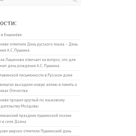
ости:
 в Кишинёве
неве отметили День русского языка – День
ия А.С. Пушкина
а Лащенова отвечает на вопрос, что для
ачит день рождения А.С. Пушкина.
лавянской письменности в Русском доме
анештах высадили новую аллею в память о
иках Отечества
неве прошел круглый по языковому
одательству Молдовы
ликанский праздник пушкинской поэзии
 в селе Долна
ове широко отметили Пушкинский день