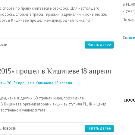
В РЦНК
 спорта по праву считается мотокросс. Для настоящего
студен
корость, сложные трассы, прыжки, адреналин и, конечно же,
Подарк
боту в Кишиневе прошел международная гонка по
См.
все
ости
|
Читать далее
015» прошел в Кишиневе 18 апреля
уры, как и в других 60 странах мира, проходила
 В Кишиневе организаторами акции выступили РЦНК и центр
арственном университете.
,
Новости
|
Читать далее