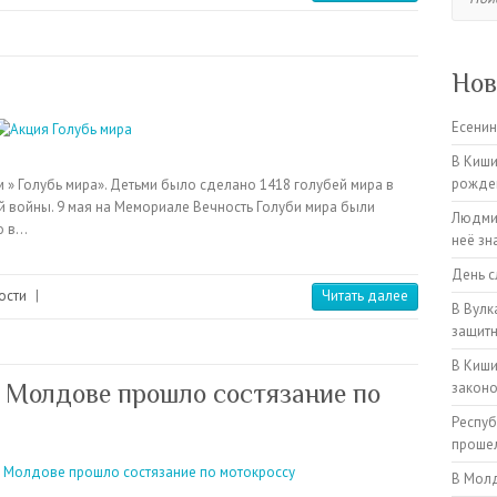
Нов
Есенин
В Киши
рожден
» Голубь мира». Детьми было сделано 1418 голубей мира в
ей войны. 9 мая на Мемориале Вечность Голуби мира были
Людмил
о в…
неё зн
День с
ости
|
Читать далее
В Вулк
защитн
В Киши
 Молдове прошло состязание по
закон
Респуб
прошел
В Молд