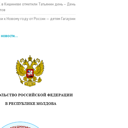
 в Кишиневе отметили Татьянин день – День
тов
и к Новому году от России — детям Гагаузии
 новости...