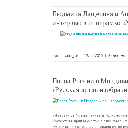
Людмила Лащенова и Ал
интервью в программе «
Автор:
adm_rus
|
19/02/2015
|
Видео
,
Нов
Посол России в Молдави
«Русская ветвь изобраз
5 февраля с.г. Чрезвычайный и Полномочны
Мухаметшин принял участие в открытии выст
Организатор экспозиции – Товарищество р