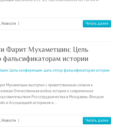
,
Новости
|
Читать далее
ии Фарит Мухаметшин: Цель
р фальсификаторам истории
арит Мухаметшин выступил с приветственным словом к
ликая Отечественная война: история и современное
редставительством Россотрудничества в Молдавии, Фондом
ий» и Ассоциацией историков и…
,
Новости
|
Читать далее