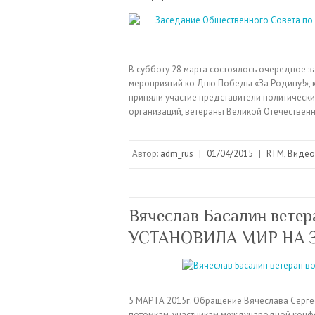
В субботу 28 марта состоялось очередное 
мероприятий ко Дню Победы «За Родину!», 
приняли участие представители политически
организаций, ветераны Великой Отечествен
Автор:
adm_rus
|
01/04/2015
|
RTM
,
Видео
Вячеслав Басалин вете
УСТАНОВИЛА МИР НА З
5 МАРТА 2015г. Обращение Вячеслава Серге
потомкам, участникам международной ко