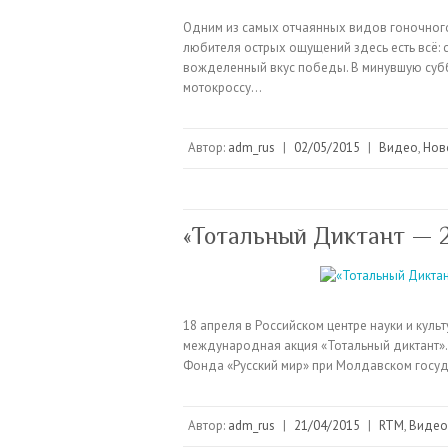
Одним из самых отчаянных видов гоночного
любителя острых ощущений здесь есть всё: с
вожделенный вкус победы. В минувшую суб
мотокроссу…
Автор:
adm_rus
|
02/05/2015
|
Видео
,
Нов
«Тотальный Диктант — 2
18 апреля в Российском центре науки и культ
международная акция «Тотальный диктант».
Фонда «Русский мир» при Молдавском госуд
Автор:
adm_rus
|
21/04/2015
|
RTM
,
Видео