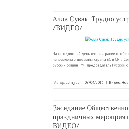
Алла Сувак: Трудно уст
/ВИДЕО/
На сегодняшний день тема миграции особенн
направлена в две зоны, страны ЕС и СНГ. С
русских общин РМ, председатель Русской 
Автор:
adm_rus
|
08/04/2015
|
Видео
,
Нов
Заседание Общественног
праздничных мероприяти
ВИДЕО/