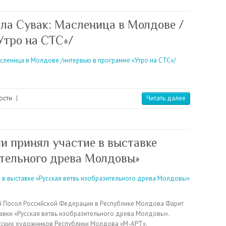
ла Сувак: Масленица в Молдове /
Утро на СТС»/
ости
|
Читать далее
и принял участие в выставке
ительного древа Молдовы»
й Посол Российской Федерации в Республике Молдова Фарит
авки «Русская ветвь изобразительного древа Молдовы».
усских художников Республики Молдова «М-АРТ».