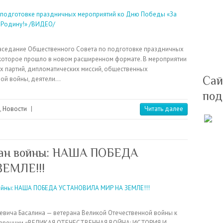
заседание Общественного Совета по подготовке праздничных
которое прошло в новом расширенном формате. В мероприятии
х партий, дипломатических миссий, общественных
Сай
ной войны, деятели…
под
,
Новости
|
Читать далее
ран войны: НАША ПОБЕДА
ЕМЛЕ!!!
евича Басалина — ветерана Великой Отечественной войны к
нференции «ВЕЛИКАЯ ОТЕЧЕСТВЕННАЯ ВОЙНА: ИСТОРИЯ И