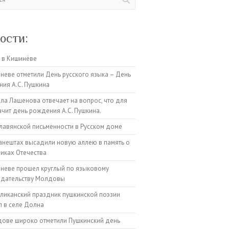
ости:
 в Кишинёве
неве отметили День русского языка – День
ия А.С. Пушкина
а Лащенова отвечает на вопрос, что для
ачит день рождения А.С. Пушкина.
лавянской письменности в Русском доме
анештах высадили новую аллею в память о
иках Отечества
неве прошел круглый по языковому
одательству Молдовы
ликанский праздник пушкинской поэзии
 в селе Долна
ове широко отметили Пушкинский день