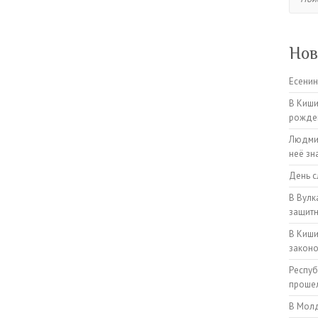
Нов
Есенин
В Киши
рожден
Людмил
неё зн
День с
В Вулк
защитн
В Киши
закон
Респуб
прошел
В Молд