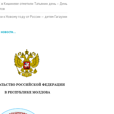
 в Кишиневе отметили Татьянин день – День
тов
и к Новому году от России — детям Гагаузии
 новости...