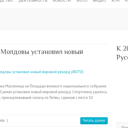
ОДСТВО
ДЕЯТЕЛЬНОСТЬ
НОВОСТИ
ФОТО
ВИДЕО
RTM
К
К 2
 Молдовы установил новый
Рус
дника Масленица на Площади великого национального собрания
Сукман установил новый мировой рекорд. Спортсмену удалось
 принадлежавший силачу из Литвы, сдвинув с места 10
ото
|
Читать далее
Поиск