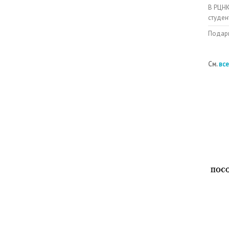
В РЦНК
студен
Подарк
См.
все