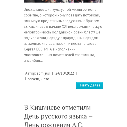
Эпохальное для культурной жизни региона
событие, о котором хочу поведать потомкам,
планирую представить следующим образом:
«В Кишинёве в начале XXI века романтическую
неповторимость молдавской осени блестяще
подчеркнули, наряду с природным нарядом
из желтых листьев, поэзия и песни на слова
Сергея ЕСЕНИНА в исполнении
многочисленных почитателей его таланта,
ансамбля…
Автор:
adm_rus
|
24/10/2022
|
Новости
,
Фото
|
Читать далее
В Кишиневе отметили
День русского языка –
День рождения А.С.