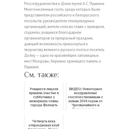
Россотрудничества и Дома-музея А.С. Пушкина.
Многочисленные гости, среди которых были
представители российского и белорусского
посольств, руководители этнокультурных
организаций, жители села во главе с примаром,
студенты, учащиеся благодарили
организаторов за прекрасный праздник,
дающий возможность прикоснуться к
творчеству великого русского поэта и посетить
Долну — одно из красивейших заповедных
мест Молдовы, бережно хранящего память о
Пушкине.
См. также:
Учащиеся лицеев
ВИДЕО: Новогоднее
приняли участие в
поздравление
субботнике у
соотечественникам с
мемориала славы
новым 2014 годом от
города Фэлешть
Чрезвычайного и
Полномочного ...
Четверть века
отпраздновал клуб