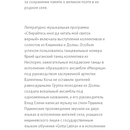
за сохранение памяти о великом поэте в их
родном селе.
Литературно-музыкальная программа
«Сбирайтесь иногда читать мой свиток
верный» включала выступления коллективов и
солистов из Кишинева и Долны. Особым
успехом пользовались танцевальные номера.
Яркий цыганский танец коллектива из
Ниспорен, зажигательные молдавские танцы в
исполнении образцового ансамбля «Миорица»
под руководством заслуженной артистки
Валентины Коча не оставили зрителей
равнодушными. Группа молодежи из Долны
создала вокальный ансамбль под
одноименным названием, а его руководитель
Влад Елени написал музыку на стихи Пушкина.
Пушкинские произведения звучали на двух
языках в исполнении жителей села, учащихся
кишиневского лицея c государственным
языком обучения «Ginta Latina» и в исполнении