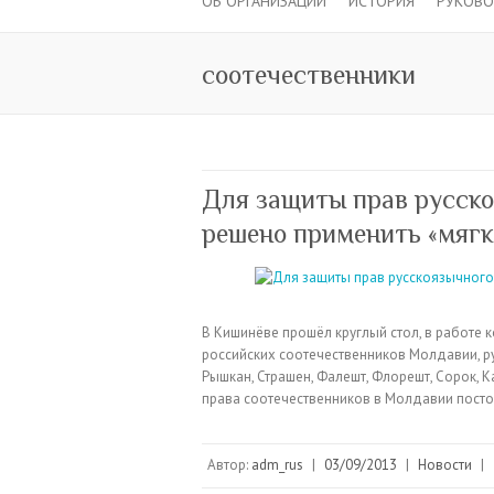
ОБ ОРГАНИЗАЦИИ
ИСТОРИЯ
РУКОВ
соотечественники
Для защиты прав русск
решено применить «мягк
В Кишинёве прошёл круглый стол, в работе 
российских соотечественников Молдавии, ру
Рышкан, Страшен, Фалешт, Флорешт, Сорок, К
права соотечественников в Молдавии пост
Автор:
adm_rus
|
03/09/2013
|
Новости
|