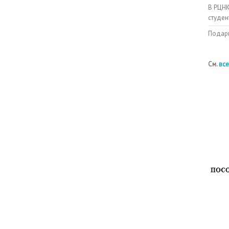
В РЦНК
студен
Подарк
См.
все