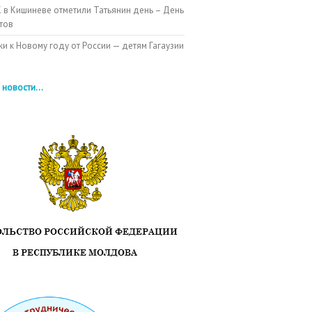
 в Кишиневе отметили Татьянин день – День
тов
и к Новому году от России — детям Гагаузии
 новости...