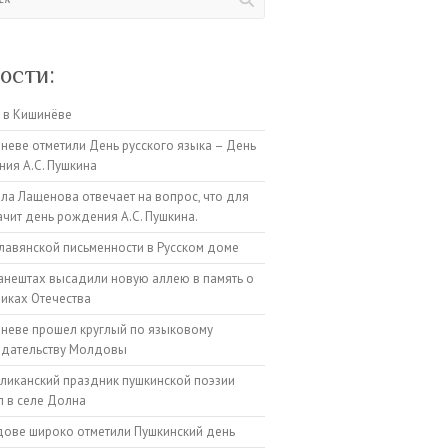
ости:
 в Кишинёве
неве отметили День русского языка – День
ия А.С. Пушкина
а Лащенова отвечает на вопрос, что для
ачит день рождения А.С. Пушкина.
лавянской письменности в Русском доме
анештах высадили новую аллею в память о
иках Отечества
неве прошел круглый по языковому
одательству Молдовы
ликанский праздник пушкинской поэзии
 в селе Долна
ове широко отметили Пушкинский день