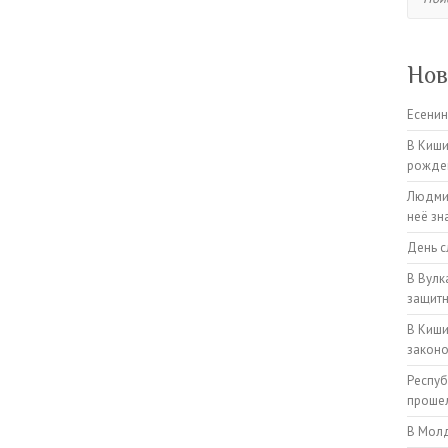
Нов
Есенин
В Киши
рожден
Людмил
неё зн
День с
В Вулк
защитн
В Киши
закон
Респуб
прошел
В Молд