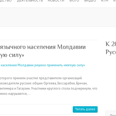
ОДСТВО
ДЕЯТЕЛЬНОСТЬ
НОВОСТИ
ФОТО
ВИДЕО
RTM
К
К 2
оязычного населения Молдавии
Рус
ую силу»
которого приняли участие представители организаций
ководители русских общин Оргеева, Бессарабки, Бричан,
антемира и Гагаузии. Участники круглого стола подчеркнули, что
оянно нарушаются,…
Читать далее
Поиск