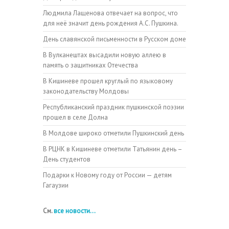
Людмила Лащенова отвечает на вопрос, что
для неё значит день рождения А.С. Пушкина.
День славянской письменности в Русском доме
В Вулканештах высадили новую аллею в
память о защитниках Отечества
В Кишиневе прошел круглый по языковому
законодательству Молдовы
Республиканский праздник пушкинской поэзии
прошел в селе Долна
В Молдове широко отметили Пушкинский день
В РЦНК в Кишиневе отметили Татьянин день –
День студентов
Подарки к Новому году от России — детям
Гагаузии
См.
все новости...