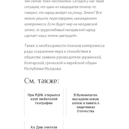
там сейчас тоже неспокойно. Сегодня у нас такая
ситуация, что один из кандидатов почему-то
говорит, что народ выйдет на улицу. Зачем? Все
можно решить переговорами, нахождением
компромисса. Если будет мир на молдавской
земле, то трудолюбивый молдавский народ
сделает нашу землю цветущей».
Также о необходимости поисков компромисса
ради сохранения мира и спокойствия в
обществе заявили руководители украинской,
болгарской, греческой и еврейской общин
Республики Молдова.
См. также:
При РЦНК открылся
В Вулканештах
клуб любителей
высадили новую
географии
аллею в память о
защитниках
Отечества
Ко Дню учителя