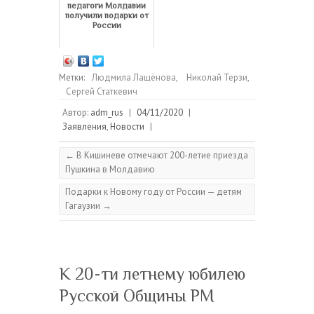
педагоги Молдавии
получили подарки от
России
Метки:
Людмила Лащёнова
,
Николай Терзи
,
Сергей Статкевич
Автор:
adm_rus
|
04/11/2020
|
Заявления
,
Новости
|
←
В Кишиневе отмечают 200-летие приезда
Пушкина в Молдавию
Подарки к Новому году от России — детям
Гагаузии
→
К 20-ти летнему юбилею
Русской Общины РМ