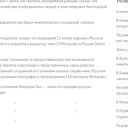
Нов
ы Сергея, как светлые, жизнеутверждающие, сказал, что
ренний мир изображаемых людей, и констатировал бесспорный
Есенин
В Киши
аваемой при Бюро межэтнических отношений, галереи,
рожден
Людмил
еподнесен, только что вышедший 11 номер журнала «Русское
неё зн
а его издатель и редактор, член СП Молдовы и России Олеся
День с
В Вулк
еских отношений за предоставленную ему возможность
защитн
о буклета и рассказал о представленных здесь работах.
шений созданный его усилиями каталог-справочник «Русская
В Киши
куда вошли биографии и произведения 118 мастеров Молдовы.
закон
исполнении Виктории Лыс — члена Ассоциации русских
Респуб
урэ.
прошел
В Молд
В РЦНК
студен
Подарк