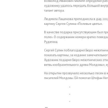
Всеволод Иванович Филипп определил работ
художнику удалось передать большой внут
талант автора.
Людмила Лащенова преподнесла в дар, созд
картину Сергея Сулина «Полевые цветы».
В качестве подарка присутствующим был пр
поле». О содержании номера кратко поведал
Рудягина.
Сергей Сулин поблагодарил Бюро межэтнич
показать картины, за издание замечательног
Художник подарил Бюро межэтнических отно
ветвь изобразительного древа Молдовы», 
На открытии прозвучало несколько песен в 
писателей Молдовы. Ей помогал Штефан Нег