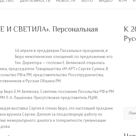
ОДСТВО
ДЕЯТЕЛЬНОСТЬ
НОВОСТИ
ФОТО
ВИДЕО
RTM
К
 И СВЕТИЛА». Персональная
К 2
Рус
16 апреля в преддверии Пасхальных праздников, в
Бюро межэтнических отношений, по предложению его
Ген. Директора — госпожи Е. Беляковой открылась
ика, председателя Товарищества «М-АРТ» Сергея Сулина. В
сольство РФ в РМ, представительство Россотрудничества,
ственников и Русская Община РМ.
р Бюро Е.М. Белякова, Советник-посланник Посольства РФ в РМ
РМ Л. А. Лащенова. Присутствовал представитель РЦНК.
аждая выставка Сергея в стенах Бюро, это настоящий праздник
Поиск
вна вручила Сергею Диплом за плодотворную работу по
итию межкультурного диалога и толерантности, гуманизации
лдова.