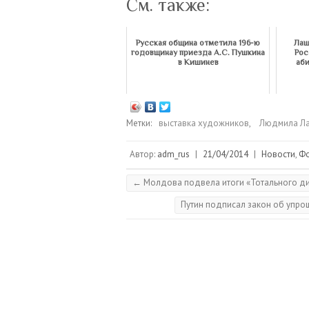
См. также:
Русская община отметила 196-ю
Лащ
годовщинау приезда А.С. Пушкина
Рос
в Кишинев
аб
Метки:
выставка художников
,
Людмила Л
Автор:
adm_rus
|
21/04/2014
|
Новости
,
Ф
←
Молдова подвела итоги «Тотального ди
Путин подписал закон об упро