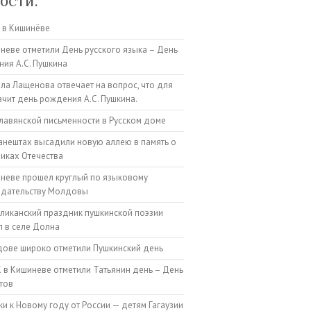
ости:
 в Кишинёве
неве отметили День русского языка – День
ия А.С. Пушкина
а Лащенова отвечает на вопрос, что для
ачит день рождения А.С. Пушкина.
лавянской письменности в Русском доме
анештах высадили новую аллею в память о
иках Отечества
неве прошел круглый по языковому
одательству Молдовы
ликанский праздник пушкинской поэзии
 в селе Долна
ове широко отметили Пушкинский день
 в Кишиневе отметили Татьянин день – День
тов
и к Новому году от России — детям Гагаузии