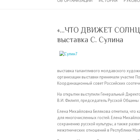
ОБ ОРГАНИЗАЦИИ
ИСТОРИЯ
РУКОВ
«…ЧТО ДВИЖЕТ СОЛНЦЕ
выставка С. Сулина
выставка талантливого молдавского художн
организации выставки принимали участие По
Координационный совет Российских соотече
На открытии выступили Генеральный Директо
В.И. Филипп, председатель Русской Общины 
Елена Михайловна Белякова отметила, что к
для многочисленных гостей. Елена Михайло
сохранению русской культуры, а также разв
межэтнических отношений в Республики Мо