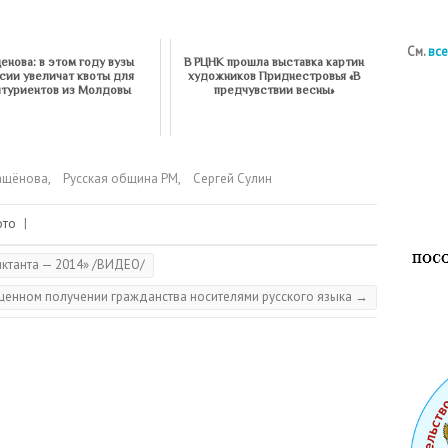
См.
все
енова: в этом году вузы
В РЦНК прошла выставка картин
сии увеличат квоты для
художников Приднестровья «В
итуриентов из Молдовы
предчувствии весны»
ащёнова
,
Русская община РМ
,
Сергей Сулин
ото
|
ктанта — 2014» /ВИДЕО/
щенном получении гражданства носителями русского языка
→