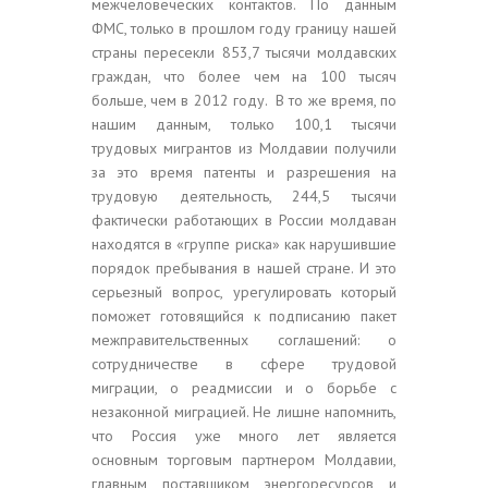
межчеловеческих контактов. По данным
ФМС, только в прошлом году границу нашей
страны пересекли 853,7 тысячи молдавских
граждан, что более чем на 100 тысяч
больше, чем в 2012 году. В то же время, по
нашим данным, только 100,1 тысячи
трудовых мигрантов из Молдавии получили
за это время патенты и разрешения на
трудовую деятельность, 244,5 тысячи
фактически работающих в России молдаван
находятся в «группе риска» как нарушившие
порядок пребывания в нашей стране. И это
серьезный вопрос, урегулировать который
поможет готовящийся к подписанию пакет
межправительственных соглашений: о
сотрудничестве в сфере трудовой
миграции, о реадмиссии и о борьбе с
незаконной миграцией. Не лишне напомнить,
что Россия уже много лет является
основным торговым партнером Молдавии,
главным поставщиком энергоресурсов и