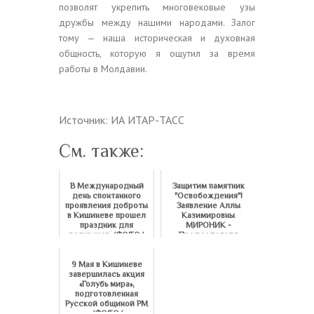
позволят укрепить многовековые узы
дружбы между нашими народами. Залог
тому — наша историческая и духовная
общность, которую я ощутил за время
работы в Молдавии.
Источник: ИА ИТАР-ТАСС
См. также:
В Международный
Защитим памятник
день спонтанного
"Освобождения"!
проявления доброты
Заявление Аллы
в Кишиневе прошел
Казимировны
праздник для
МИРОНИК -
ветеранов /ФОТО/
Председателя
Совета ветеранов ...
9 Мая в Кишиневе
завершилась акция
«Голубь мира»,
подготовленная
Русской общиной РМ
/ФОТО/