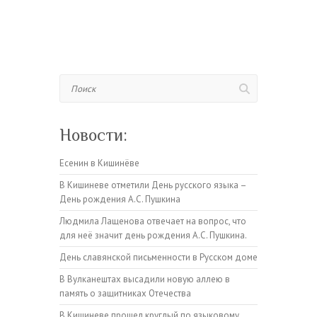
Поиск
Новости:
Есенин в Кишинёве
В Кишиневе отметили День русского языка –
День рождения А.С. Пушкина
Людмила Лащенова отвечает на вопрос, что
для неё значит день рождения А.С. Пушкина.
День славянской письменности в Русском доме
В Вулканештах высадили новую аллею в
память о защитниках Отечества
В Кишиневе прошел круглый по языковому