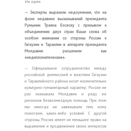
эти идеи.
— Эксперты выразили недоумение, что на
фоне недавних высказываний президента
Румынии Траяна Бэсеску с призывом к
объединению двух стран Ваши слова об
особом внимании со стороны России к
Гагаузии и Тараклии в аппарате президента
Молдавии расценили как
«недипломатические».
— Официальное сотрудничество между
российской дипмиссией и властями Гагаузии
и Тараклийского района носит исключительно
культурно-гуманитарный характер. Россия не
раз оказывала Молдавии и ряду ее
регионов безвозмездную помощь. При этом
мы никогда не навязывали тем, кому
помогаем, каких-либо условий. С другой
стороны, Россия имеет не меньшее право на
выражение и продвижение своих интересов