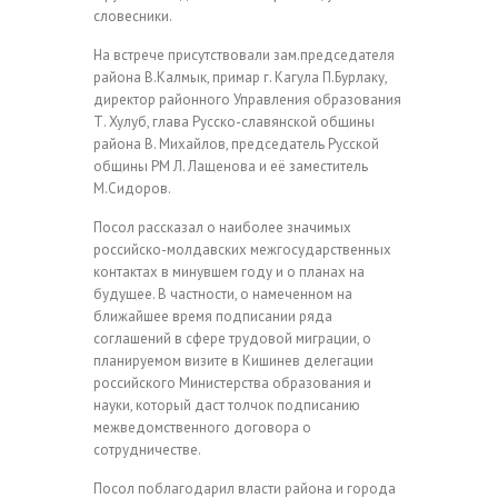
словесники.
На встрече присутствовали зам.председателя
района В.Калмык, примар г. Кагула П.Бурлаку,
директор районного Управления образования
Т. Хулуб, глава Русско-славянской общины
района В. Михайлов, председатель Русской
общины РМ Л. Лащенова и её заместитель
М.Сидоров.
Посол рассказал о наиболее значимых
российско-молдавских межгосударственных
контактах в минувшем году и о планах на
будущее. В частности, о намеченном на
ближайшее время подписании ряда
соглашений в сфере трудовой миграции, о
планируемом визите в Кишинев делегации
российского Министерства образования и
науки, который даст толчок подписанию
межведомственного договора о
сотрудничестве.
Посол поблагодарил власти района и города