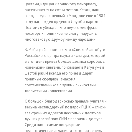
цветами, идущая к воинскому мемориалу,
растягивается на сотни метров. Кстати, наш
город – единственный в Молдове еще в 1984
году награжден орденом Дружбы народов.
Поэтому я убежден, что неуклюжие фразы
некоторых политиков не смогут нарушить
многовековую дружбу между народами.
В. Рыбицкий напомнил, что «Светлый автобус»
Российского центра науки и культуры, который
в этот день привез больше десятка коробок с
новенькими книгами, прибывает в Кагул уже в
шестой раз. И всегда его приезд дарит
приятные сюрпризы, знакомя
соотечественников с яркими личностями,
творческими коллективами.
С большой благодарностью приняли учителя и
весьма нестандартный подарок РЦНК – списки
электронных адресов нескольких десятков
лучших российских СМИ с паролями доступа.
Среди них – самые популярные
педагогические издания, из которых теперь