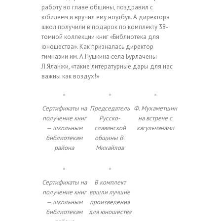
работу во главе общины, поздравил с
юбилеем и вручил ему ноутбук. А директора
школ получили в подарок по комплекту 38-
томной коллекции книг «Библиотека для
юношества». Как призналась директор
гимназии им. А.Пушкина села Бурлачены
Л.Яланжи, «такие литературные дары для нас
важны как воздух!»
Сертификаты на
Председатель
Ф. Мухаметшин
получение книг
Русско-
на встрече с
— школьным
славянской
кагульчанами
библиотекам
общины В.
района
Михайлов
Сертификаты на
В комплект
получение книг
вошли лучшие
— школьным
произведения
библиотекам
для юношества