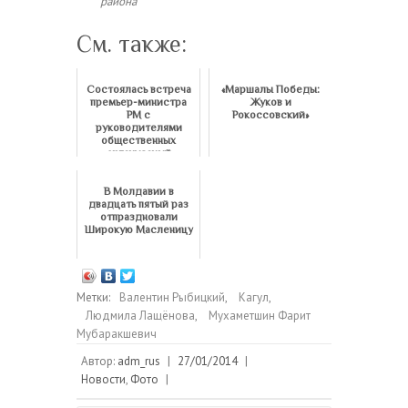
района
См. также:
Состоялась встреча
«Маршалы Победы:
премьер-министра
Жуков и
РМ с
Рокоссовский»
руководителями
общественных
организаций
российских
соотечес...
В Молдавии в
двадцать пятый раз
отпраздновали
Широкую Масленицу
Метки:
Валентин Рыбицкий
,
Кагул
,
Людмила Лащёнова
,
Мухаметшин Фарит
Мубаракшевич
Автор:
adm_rus
|
27/01/2014
|
Новости
,
Фото
|