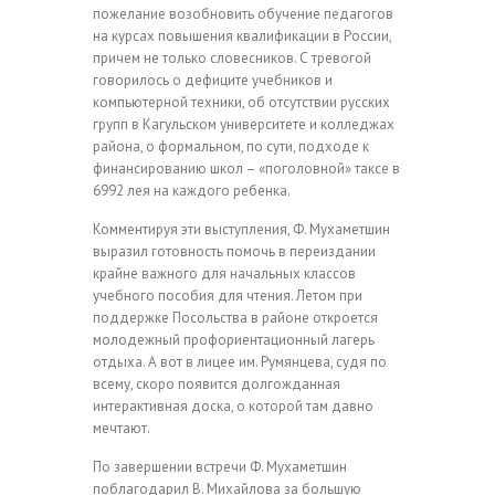
пожелание возобновить обучение педагогов
на курсах повышения квалификации в России,
причем не только словесников. С тревогой
говорилось о дефиците учебников и
компьютерной техники, об отсутствии русских
групп в Кагульском университете и колледжах
района, о формальном, по сути, подходе к
финансированию школ – «поголовной» таксе в
6992 лея на каждого ребенка.
Комментируя эти выступления, Ф. Мухаметшин
выразил готовность помочь в переиздании
крайне важного для начальных классов
учебного пособия для чтения. Летом при
поддержке Посольства в районе откроется
молодежный профориентационный лагерь
отдыха. А вот в лицее им. Румянцева, судя по
всему, скоро появится долгожданная
интерактивная доска, о которой там давно
мечтают.
По завершении встречи Ф. Мухаметшин
поблагодарил В. Михайлова за большую