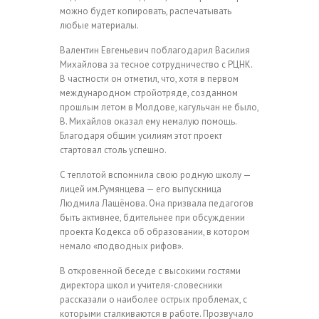
можно будет копировать, распечатывать
любые материалы.
Валентин Евгеньевич поблагодарил Василия
Михайлова за тесное сотрудничество с РЦНК.
В частности он отметил, что, хотя в первом
международном стройотряде, созданном
прошлым летом в Молдове, кагульчан не было,
В. Михайлов оказал ему немалую помощь.
Благодаря общим усилиям этот проект
стартовал столь успешно.
С теплотой вспомнила свою родную школу —
лицей им.Румянцева — его выпускница
Людмила Лащёнова. Она призвала педагогов
быть активнее, бдительнее при обсуждении
проекта Кодекса об образовании, в котором
немало «подводных рифов».
В откровенной беседе с высокими гостями
директора школ и учителя-словесники
рассказали о наиболее острых проблемах, с
которыми сталкиваются в работе. Прозвучало