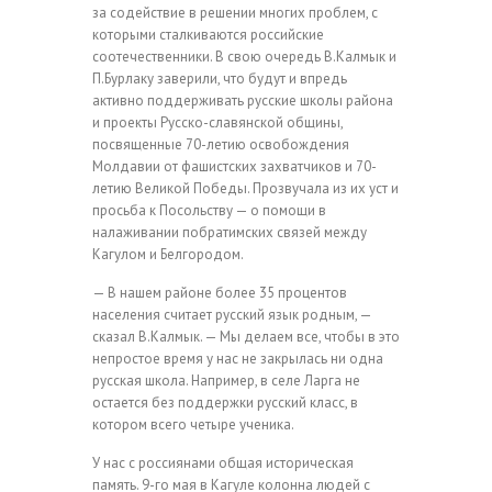
за содействие в решении многих проблем, с
которыми сталкиваются российские
соотечественники. В свою очередь В.Калмык и
П.Бурлаку заверили, что будут и впредь
активно поддерживать русские школы района
и проекты Русско-славянской общины,
посвященные 70-летию освобождения
Молдавии от фашистских захватчиков и 70-
летию Великой Победы. Прозвучала из их уст и
просьба к Посольству — о помощи в
налаживании побратимских связей между
Кагулом и Белгородом.
— В нашем районе более 35 процентов
населения считает русский язык родным, —
сказал В.Калмык. — Мы делаем все, чтобы в это
непростое время у нас не закрылась ни одна
русская школа. Например, в селе Ларга не
остается без поддержки русский класс, в
котором всего четыре ученика.
У нас с россиянами общая историческая
память. 9-го мая в Кагуле колонна людей с