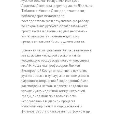
Русской общины Республики Молдова
Людмила Лащенова, директор лицея Людмила
Табанская. Михаил Давыдов, в частности,
поблагодарил педагогов за
последовательную и результативную работу
по сохранению русского образовательного
пространства в районе и вручил нескольким
учителям-русистам почетные дипломы
представительства Россотрудничества за.
Основная часть программы была реализована
заведующим кафедрой русского языка
Российского государственного университета
им. А.Н. Косыгина профессором Лилией
Викторовной Ковтун и посвящена изучению
русского языка и культуры на основе устного
народного творчества.В ходе занятий были
рассмотрены методы и приемы создания на
уроках мультимедийной коммуникативной
среды, дидактические возможности
использования в учебном процессе
мультипликационных и художественных
фильмов, работа с языковым портфолио и др.