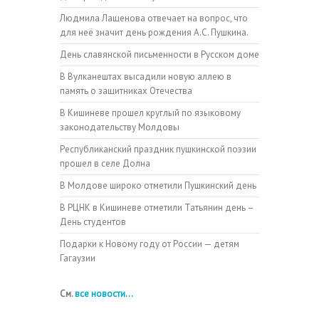
Людмила Лащенова отвечает на вопрос, что
для неё значит день рождения А.С. Пушкина.
День славянской письменности в Русском доме
В Вулканештах высадили новую аллею в
память о защитниках Отечества
В Кишиневе прошел круглый по языковому
законодательству Молдовы
Республиканский праздник пушкинской поэзии
прошел в селе Долна
В Молдове широко отметили Пушкинский день
В РЦНК в Кишиневе отметили Татьянин день –
День студентов
Подарки к Новому году от России — детям
Гагаузии
См.
все новости...