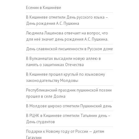
Есенин в Кишинёве
В Кишиневе отметили День русского языка –
День рождения А.С. Пушкина
Людмила Лащенова отвечает на вопрос, что
для неё значит день рождения А.С. Пушкина.
День славянской письменности в Русском доме
В Вулканештах высадили новую аллею в
память о защитниках Отечества
В Кишиневе прошел круглый по языковому
законодательству Молдовы
Республиканский праздник пушкинской поэзии
прошел в селе Долна
В Молдове широко отметили Пушкинский день
В РЦНК в Кишиневе отметили Татьянин день –
День студентов
Подарки к Новому году от России — детям
Гагаузии