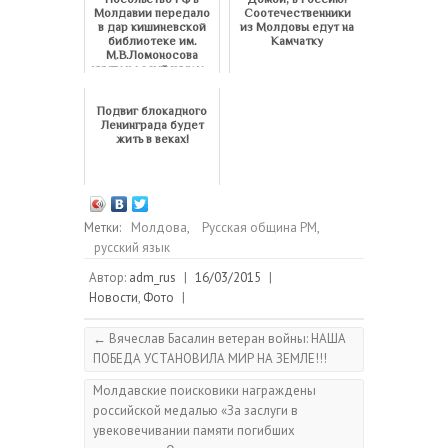
Молдавии передало
Соотечественники
в дар кишиневской
из Молдовы едут на
библиотеке им.
Камчатку
М.В.Ломоносова
книги российских и...
Подвиг блокадного
Ленинграда будет
жить в веках!
Метки:
Молдова
,
Русская община РМ
,
русский язык
Автор:
adm_rus
|
16/03/2015
|
Новости
,
Фото
|
←
Вячеслав Басалин ветеран войны: НАША
ПОБЕДА УСТАНОВИЛА МИР НА ЗЕМЛЕ!!!
Молдавские поисковики награждены
российской медалью «За заслуги в
увековечивании памяти погибших