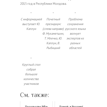
2015 год в Республике Молдова.
С информацией
Почетный
Проблема
выступает Ю.
президиум:
сохранения
Каплун
(слева направо)
русского языка
Ф. Мухаметшин,
волнует
Т. Млечко, Ю.
экспертов из
Каплун, В.
разных
Рыбицкий
областей
Круглый стол
собрал
большое
количество
участников
См. также:
Посольство РФ в
Домой, в Россию!