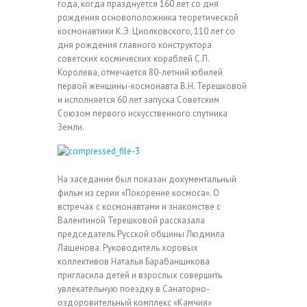
года, когда празднуется 160 лет со дня
рождения основоположника теоретической
космонавтики К.Э. Циолковского, 110 лет со
дня рождения главного конструктора
советских космических кораблей С.П.
Королева, отмечается 80-летний юбилей
первой женщины-космонавта В.Н. Терешковой
и исполняется 60 лет запуска Советским
Союзом первого искусственного спутника
Земли.
На заседании был показан документальный
фильм из серии «Покорение космоса». О
встречах с космонавтами и знакомстве с
Валентиной Терешковой рассказала
председатель Русской общины Людмила
Лащенова. Руководитель хоровых
коллективов Наталья Барабанщикова
пригласила детей и взрослых совершить
увлекательную поездку в Санаторно-
оздоровительный комплекс «Камчия»