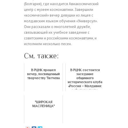
(Болгария), где находится Авиакосмический
центр с музеем космонавтики. Завершили
«космический» вечер девушки из лицея с
молдавским языком обучения «Универсул».
Они рассказали о многолетней дружбе,
связывающей их учебное заведение с
советскими и российскими космонавтами, и
исполнили несколько песен.
См. также:
В РЦНК прошел
В РЦНК состоится
вечер, посвященный
заседание
творчеству Тютчева
общинного
исторического клуба
«Россия – Молдавия:
события и люди»
"ШИРОКАЯ
МАСЛЕНИЦА"