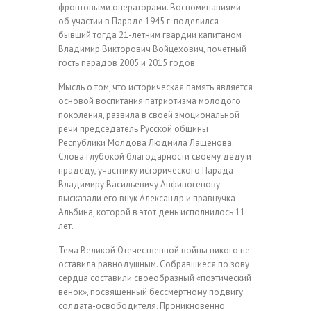
фронтовыми операторами. Воспоминаниями
об участии в Параде 1945 г. поделился
бывший тогда 21-летним гвардии капитаном
Владимир Викторович Войцехович, почетный
гость парадов 2005 и 2015 годов.
Мысль о том, что историческая память является
основой воспитания патриотизма молодого
поколения, развила в своей эмоциональной
речи председатель Русской общины
Республики Молдова Людмила Лащенова.
Слова глубокой благодарности своему деду и
прадеду, участнику исторического Парада
Владимиру Васильевичу Анфиногенову
высказали его внук Александр и правнучка
Альбина, которой в этот день исполнилось 11
лет.
Тема Великой Отечественной войны никого не
оставила равнодушным. Собравшиеся по зову
сердца составили своеобразный «поэтический
венок», посвященный бессмертному подвигу
солдата-освободителя. Проникновенно