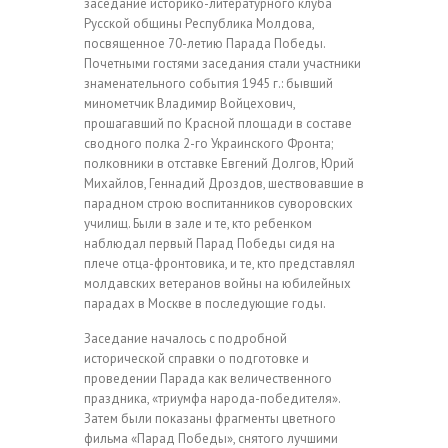
заседание историко-литературного клуба
Русской общины Республика Молдова,
посвященное 70-летию Парада Победы.
Почетными гостями заседания стали участники
знаменательного события 1945 г.: бывший
минометчик Владимир Войцехович,
прошагавший по Красной площади в составе
сводного полка 2-го Украинского Фронта;
полковники в отставке Евгений Долгов, Юрий
Михайлов, Геннадий Дроздов, шествовавшие в
парадном строю воспитанников суворовских
училищ. Были в зале и те, кто ребенком
наблюдал первый Парад Победы сидя на
плече отца-фронтовика, и те, кто представлял
молдавских ветеранов войны на юбилейных
парадах в Москве в последующие годы.
Заседание началось с подробной
исторической справки о подготовке и
проведении Парада как величественного
праздника, «триумфа народа-победителя».
Затем были показаны фрагменты цветного
фильма «Парад Победы», снятого лучшими