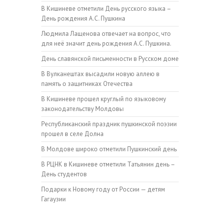
В Кишиневе отметили День русского языка –
День рождения А.С. Пушкина
Людмила Лащенова отвечает на вопрос, что
для неё значит день рождения А.С. Пушкина.
День славянской письменности в Русском доме
В Вулканештах высадили новую аллею в
память о защитниках Отечества
В Кишиневе прошел круглый по языковому
законодательству Молдовы
Республиканский праздник пушкинской поэзии
прошел в селе Долна
В Молдове широко отметили Пушкинский день
В РЦНК в Кишиневе отметили Татьянин день –
День студентов
Подарки к Новому году от России — детям
Гагаузии