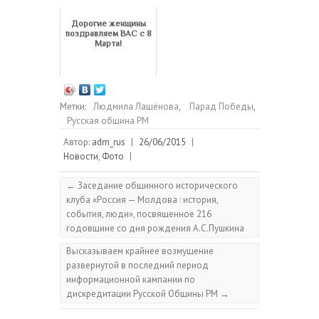
Дорогие женщины
поздравляем ВАС с 8
Марта!
Метки:
Людмила Лащёнова
,
Парад Победы
,
Русская община РМ
Автор:
adm_rus
|
26/06/2015
|
Новости
,
Фото
|
←
Заседание общинного исторического
клуба «Россия — Молдова : история,
события, люди», посвященное 216
годовщине со дня рождения А.С.Пушкина
Высказываем крайнее возмущение
развернутой в последний период
информационной кампании по
дискредитации Русской Общины РМ
→