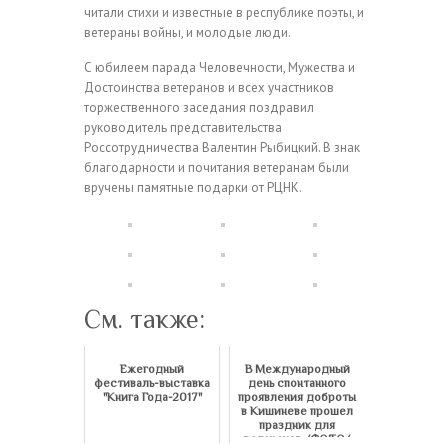
читали стихи и известные в республике поэты, и
ветераны войны, и молодые люди.
С юбилеем парада Человечности, Мужества и
Достоинства ветеранов и всех участников
торжественного заседания поздравил
руководитель представительства
Россотрудничества Валентин Рыбицкий. В знак
благодарности и почитания ветеранам были
вручены памятные подарки от РЦНК.
См. также:
Ежегодный
В Международный
фестиваль-выставка
день спонтанного
"Книга Года-2017"
проявления доброты
в Кишиневе прошел
праздник для
ветеранов /ФОТО/