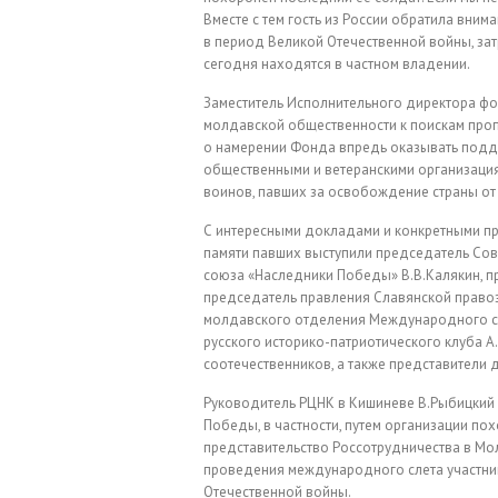
Вместе с тем гость из России обратила вним
в период Великой Отечественной войны, затр
сегодня находятся в частном владении.
Заместитель Исполнительного директора фо
молдавской общественности к поискам проп
о намерении Фонда впредь оказывать подд
общественными и ветеранскими организация
воинов, павших за освобождение страны от
С интересными докладами и конкретными 
памяти павших выступили председатель Со
союза «Наследники Победы» В.В.Калякин, п
председатель правления Славянской правоз
молдавского отделения Международного с
русского историко-патриотического клуба 
соотечественников, а также представители д
Руководитель РЦНК в Кишиневе В.Рыбицкий
Победы, в частности, путем организации пох
представительство Россотрудничества в Мо
проведения международного слета участни
Отечественной войны.