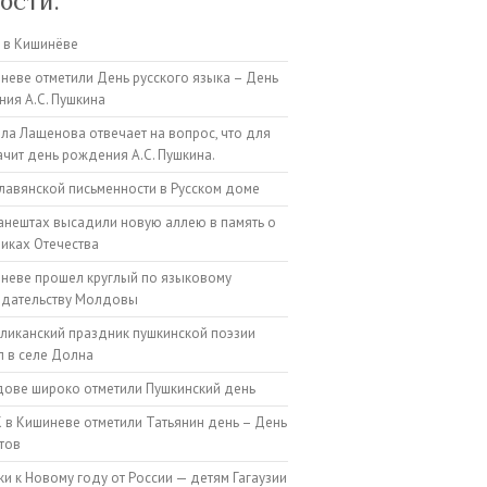
ости:
 в Кишинёве
неве отметили День русского языка – День
ия А.С. Пушкина
а Лащенова отвечает на вопрос, что для
ачит день рождения А.С. Пушкина.
лавянской письменности в Русском доме
анештах высадили новую аллею в память о
иках Отечества
неве прошел круглый по языковому
одательству Молдовы
ликанский праздник пушкинской поэзии
 в селе Долна
ове широко отметили Пушкинский день
 в Кишиневе отметили Татьянин день – День
тов
и к Новому году от России — детям Гагаузии