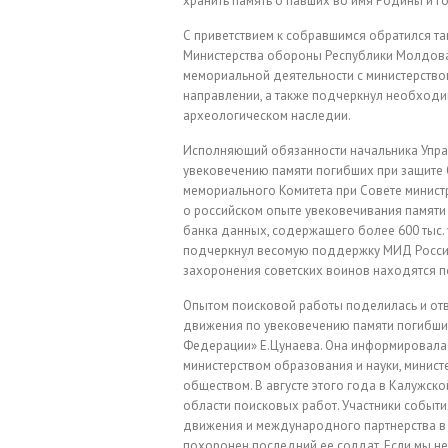
хранить память о павших во имя Родины и г
С приветствием к собравшимся обратился та
Министерства обороны Республики Молдова
мемориальной деятельности с министерством
направлении, а также подчеркнул необходи
археологическом наследии.
Исполняющий обязанности начальника Упра
увековечению памяти погибших при защите
мемориального Комитета при Совете минист
о российском опыте увековечивания памяти
банка данных, содержащего более 600 тыс.
подчеркнул весомую поддержку МИД России 
захоронения советских воинов находятся по
Опытом поисковой работы поделилась и от
движения по увековечению памяти погибши
Федерации» Е.Цунаева. Она информировала:
министерством образования и науки, минис
обществом. В августе этого года в Калужск
области поисковых работ. Участники событ
движения и международного партнерства в эт
похоронен последний ее солдат. Если мы не 