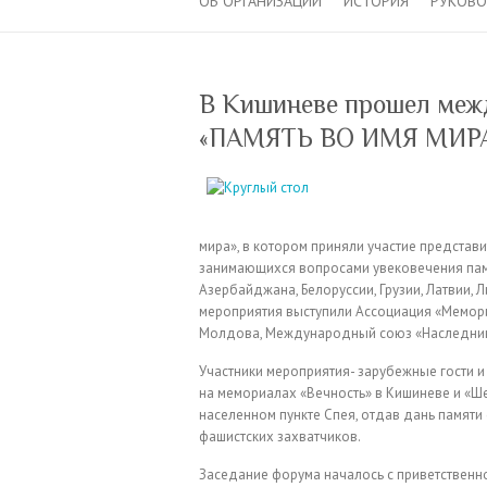
ОБ ОРГАНИЗАЦИИ
ИСТОРИЯ
РУКОВ
В Кишиневе прошел меж
«ПАМЯТЬ ВО ИМЯ МИР
мира», в котором приняли участие представ
занимающихся вопросами увековечения памя
Азербайджана, Белоруссии, Грузии, Латвии, 
мероприятия выступили Ассоциация «Мемори
Молдова, Международный союз «Наследник
Участники мероприятия- зарубежные гости 
на мемориалах «Вечность» в Кишиневе и «Ш
населенном пункте Спея, отдав дань памят
фашистских захватчиков.
Заседание форума началось с приветствен