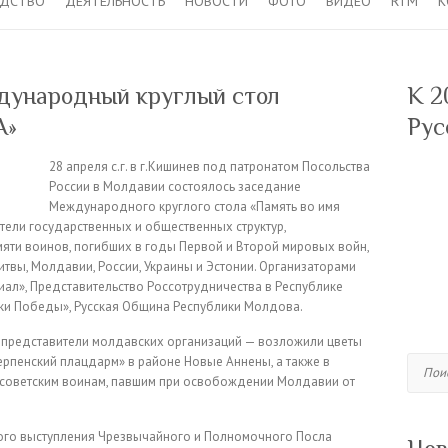
ОДСТВО
ДЕЯТЕЛЬНОСТЬ
НОВОСТИ
ФОТО
ВИДЕО
RTM
К
дународный круглый стол
К 2
А»
Рус
28 апреля с.г. в г.Кишинев под патронатом Посольства
России в Молдавии состоялось заседание
Международного круглого стола «Память во имя
ители государственных и общественных структур,
ти воинов, погибших в годы Первой и Второй мировых войн,
Литвы, Молдавии, России, Украины и Эстонии. Организаторами
ал», Представительство Россотрудничества в Республике
и Победы», Русская Община Республики Молдова.
и представители молдавских организаций — возложили цветы
ерпенский плацдарм» в районе Новые Аннены, а также в
Поиск
и советским воинам, павшим при освобождении Молдавии от
ного выступления Чрезвычайного и Полномочного Посла