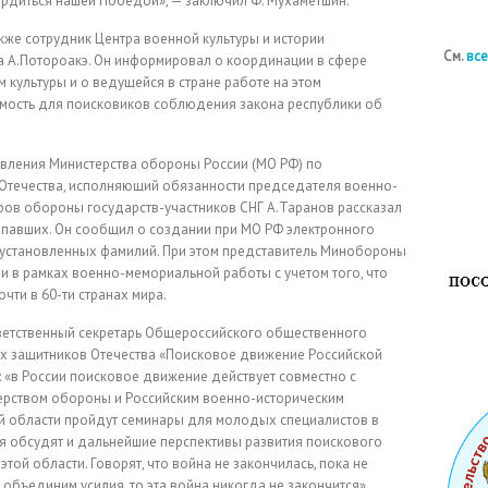
ордиться нашей Победой», — заключил Ф. Мухаметшин.
кже сотрудник Центра военной культуры и истории
См.
все
 А.Потороакэ. Он информировал о координации в сфере
 культуры и о ведущейся в стране работе на этом
мость для поисковиков соблюдения закона республики об
вления Министерства обороны России (МО РФ) по
 Отечества, исполняющий обязанности председателя военно-
ров обороны государств-участников СНГ А.Таранов рассказал
 павших. Он сообщил о создании при МО РФ электронного
 установленных фамилий. При этом представитель Минобороны
в рамках военно-мемориальной работы с учетом того, что
чти в 60-ти странах мира.
ветственный секретарь Общероссийского общественного
х защитников Отечества «Поисковое движение Российской
 «в России поисковое движение действует совместно с
терством обороны и Российским военно-историческим
ой области пройдут семинары для молодых специалистов в
ия обсудят и дальнейшие перспективы развития поискового
ой области. Говорят, что война не закончилась, пока не
объединим усилия, то эта война никогда не закончится».