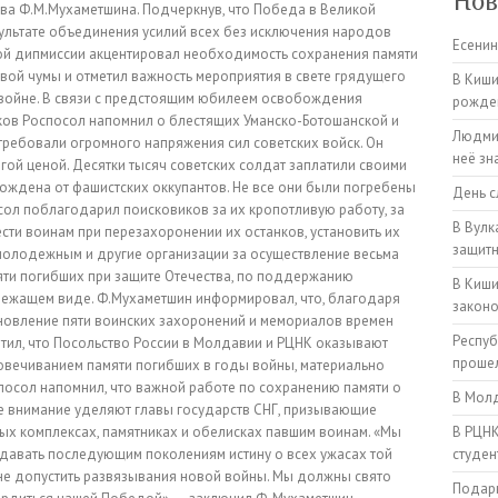
Нов
ва Ф.М.Мухаметшина. Подчеркнув, что Победа в Великой
зультате объединения усилий всех без исключения народов
Есенин
ой дипмиссии акцентировал необходимость сохранения памяти
вой чумы и отметил важность мероприятия в свете грядущего
В Киши
 войне. В связи с предстоящим юбилеем освобождения
рожден
ков Роспосол напомнил о блестящих Уманско-Ботошанской и
Людмил
ребовали огромного напряжения сил советских войск. Он
неё зн
огой ценой. Десятки тысяч советских солдат заплатили своими
ождена от фашистских оккупантов. Не все они были погребены
День с
сол поблагодарил поисковиков за их кропотливую работу, за
В Вулк
ести воинам при перезахоронении их останков, установить их
защитн
 молодежным и другие организации за осуществление весьма
ти погибших при защите Отечества, по поддержанию
В Киши
лежащем виде. Ф.Мухаметшин информировал, что, благодаря
закон
тановление пяти воинских захоронений и мемориалов времен
Респуб
тил, что Посольство России в Молдавии и РЦНК оказывают
прошел
ковечиванием памяти погибших в годы войны, материально
посол напомнил, что важной работе по сохранению памяти о
В Молд
е внимание уделяют главы государств СНГ, призывающие
ых комплексах, памятниках и обелисках павшим воинам. «Мы
В РЦНК
едавать последующим поколениям истину о всех ужасах той
студен
 не допустить развязывания новой войны. Мы должны свято
Подарк