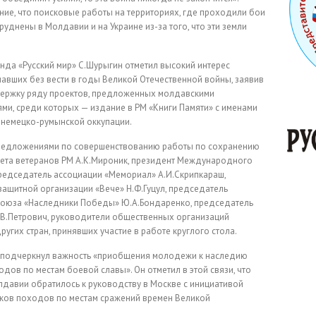
ание, что поисковые работы на территориях, где проходили бои
уднены в Молдавии и на Украине из-за того, что эти земли
нда «Русский мир» С.Шурыгин отметил высокий интерес
авших без вести в годы Великой Отечественной войны, заявив
ержку ряду проектов, предложенных молдавскими
ми, среди которых — издание в РМ «Книги Памяти» с именами
 немецко-румынской оккупации.
предложениями по совершенствованию работы по сохранению
вета ветеранов РМ А.К.Мироник, президент Международного
редседатель ассоциации «Мемориал» А.И.Скрипкараш,
ащитной организации «Вече» Н.Ф.Гуцул, председатель
оюза «Наследники Победы» Ю.А.Бондаренко, председатель
А.В.Петрович, руководители общественных организаций
ругих стран, принявших участие в работе круглого стола.
 подчеркнул важность «приобщения молодежи к наследию
одов по местам боевой славы». Он отметил в этой связи, что
лдавии обратилось к руководству в Москве с инициативой
ков походов по местам сражений времен Великой