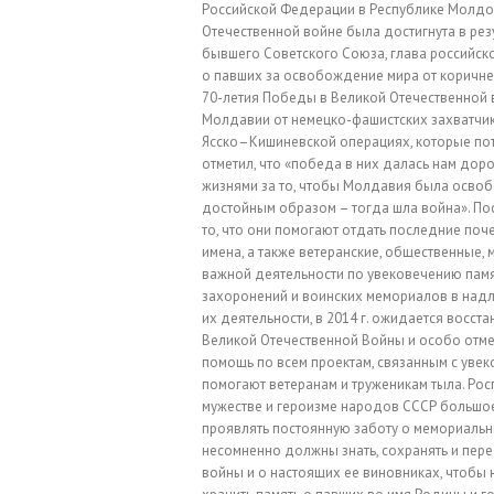
Российской Федерации в Республике Молдо
Отечественной войне была достигнута в ре
бывшего Советского Союза, глава российск
о павших за освобождение мира от коричне
70-летия Победы в Великой Отечественной
Молдавии от немецко-фашистских захватчи
Ясско–Кишиневской операциях, которые пот
отметил, что «победа в них далась нам дор
жизнями за то, чтобы Молдавия была освоб
достойным образом – тогда шла война». По
то, что они помогают отдать последние поч
имена, а также ветеранские, общественные,
важной деятельности по увековечению памя
захоронений и воинских мемориалов в над
их деятельности, в 2014 г. ожидается восс
Великой Отечественной Войны и особо отме
помощь по всем проектам, связанным с уве
помогают ветеранам и труженикам тыла. Рос
мужестве и героизме народов СССР большо
проявлять постоянную заботу о мемориальн
несомненно должны знать, сохранять и пер
войны и о настоящих ее виновниках, чтобы