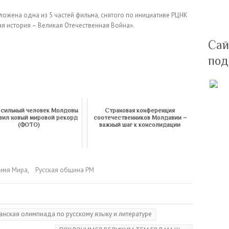
ожена одна из 5 частей фильма, снятого по инициативе РЦНК
я история – Великая Отечественная Война».
Сай
под
сильный человек Молдовы
Страновая конференция
вил новый мировой рекорд
соотечественников Молдавии –
(ФОТО)
важный шаг к консолидации
 имя Мира
,
Русская община РМ
нская олимпиада по русскому языку и литературе