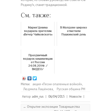
Родину!», станет традиционной.
См. также:
Мария Цонина
В Молдове широко
подарила зрителям
отметили
«Вечер Чайковского»
Пушкинский день
Праздничный
подарок кишиневцам
от России
24.08.2014г. /
ВИДЕО/
Метки:
акция «Песни опаленные войной»
,
Людмила Лащёнова
,
Русская община РМ
Автор:
adm_rus
|
06/04/2015
|
Новости
|
←
Открытие экспозиции Товарищества