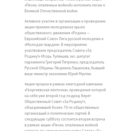
«Песни, опаленные войной» исполнить песни о
Великой Отечественной войне.
Активное участие в организации и проведении
акции приняли молодежное крыло
общественного движения «Родина —
Евразийский Союз» Лига русской молодежи и
«Молодая гвардия». В мероприятии
участвовали председатель Совета «За
Родину!» Игорь Тулянцев, экс-депутат
парламента Григорий
Петренко
, председатель
Русской Общины Людмила Лащенова, бывший
вице-министр экономики Юрий Мунтян.
Акция прошла в рамках ежегодной кампании
«Георгиевская ленточка», проведение которой
на себя уже второй год подряд берет
Общественный Совет «За Родину!»,
объединивший более 70-ти общественных
организаций и политических партий. В
следующую субботу состоится вторая встреча
в рамках акции «Песни, опаленные войной
которая, по словам руководства Совета «За