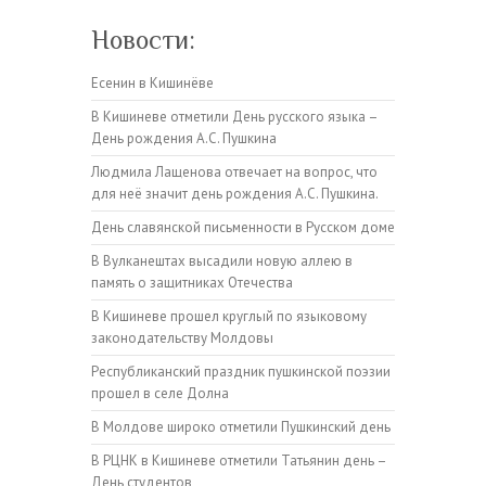
Новости:
Есенин в Кишинёве
В Кишиневе отметили День русского языка –
День рождения А.С. Пушкина
Людмила Лащенова отвечает на вопрос, что
для неё значит день рождения А.С. Пушкина.
День славянской письменности в Русском доме
В Вулканештах высадили новую аллею в
память о защитниках Отечества
В Кишиневе прошел круглый по языковому
законодательству Молдовы
Республиканский праздник пушкинской поэзии
прошел в селе Долна
В Молдове широко отметили Пушкинский день
В РЦНК в Кишиневе отметили Татьянин день –
День студентов