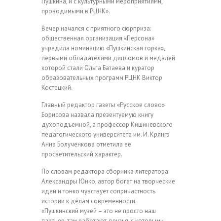
Пушкина, и с культурными мероприятиями,
проводимыми в РЦНК».
Вечер начался с приятного сюрприза:
общественная организация «Персона»
учредила номинацию «Пушкинская горка»,
первыми обладателями дипломов и медалей
которой стали Ольга Батаева и куратор
образовательных программ РЦНК Виктор
Костецкий.
Главный редактор газеты «Русское слово»
Борисова назвала презентуемую книгу
духоподъемной, а профессор Кишиневского
педагогического университета им. И. Крянгэ
Анна Болученкова отметила ее
просветительский характер.
По словам редактора сборника литератора
Александры Юнко, автор богат на творческие
идеи и тонко чувствует сопричастность
истории к делам современности.
«Пушкинский музей – это не просто наш
партнер, там работают друзья, с которыми