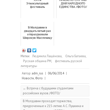
XVI-й
ПРИЕМ ПО СЛУЧАЮ
Этнокультурный
ДНЯ НАРОДНОГО
фестиваль
ЕДИНСТВА /ФОТО/
В Молдавии в
двадцать пятый раз
отпраздновали
Широкую Масленицу
Метки:
Людмила Лащёнова
,
Ольга Батаева
,
Русская община РМ
,
фестиваль русской
литературы
Автор:
adm_rus
|
06/06/2014
|
Новости
,
Фото
|
←
Встреча с будущими студентами
российских вузов /ФОТО/
В Молдавии проходят торжества,
приуроченные к 215-летию А.С. Пушкина и