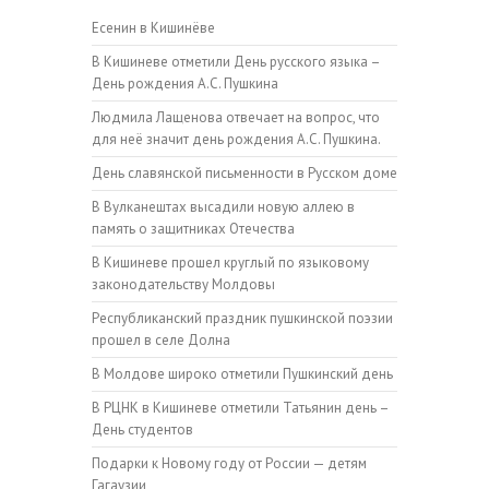
Есенин в Кишинёве
В Кишиневе отметили День русского языка –
День рождения А.С. Пушкина
Людмила Лащенова отвечает на вопрос, что
для неё значит день рождения А.С. Пушкина.
День славянской письменности в Русском доме
В Вулканештах высадили новую аллею в
память о защитниках Отечества
В Кишиневе прошел круглый по языковому
законодательству Молдовы
Республиканский праздник пушкинской поэзии
прошел в селе Долна
В Молдове широко отметили Пушкинский день
В РЦНК в Кишиневе отметили Татьянин день –
День студентов
Подарки к Новому году от России — детям
Гагаузии