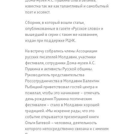
Дома-музея А.С. Пушкина Ольга Батаева,
известна так же как талантливый и самобытный
поэт и эссеист.
Сборник, в который вошли статьи,
опубликованные в газете «Русское слово» и
вышедший в серии с таким же названием,
издан при поддержке РЦНК.
На встречу собрались члены Ассоциации
русских писателей Молдавии, участники
фестиваля, сотрудники Дома-музея А.С.
Пушкина и активисты Русской общины.
Руководитель представительства
Россотрудничества в Молдавии Валентин
Рыбицкий приветствовал гостей центра и
пожелал, чтобы это начинание – отмечать
день рождения Пушкина поэтическим
фестивалем – стало в Молдавии хорошей
традицией. «Мы искренне рады, что это
событие открывается презентацией книги
Ольги Батевой – человека, деятельность
которого непосредственно связана и с именем