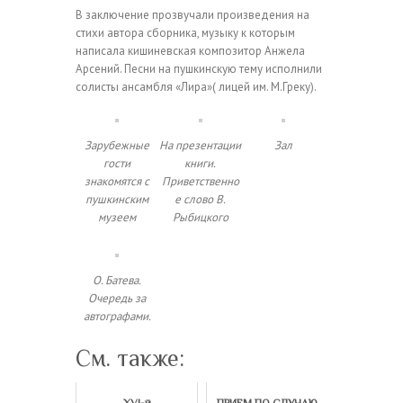
В заключение прозвучали произведения на
стихи автора сборника, музыку к которым
написала кишиневская композитор Анжела
Арсений. Песни на пушкинскую тему исполнили
солисты ансамбля «Лира»( лицей им. М.Греку).
Зарубежные
На презентации
Зал
гости
книги.
знакомятся с
Приветственно
пушкинским
е слово В.
музеем
Рыбицкого
О. Батева.
Очередь за
автографами.
См. также: