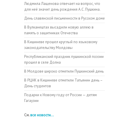
Людмила Лащенова отвечает на вопрос, что
для неё значит день рождения А.С. Пушкина.
День славянской письменности в Русском доме
В Вулканештах высадили новую аллею в
память о защитниках Отечества
В Кишиневе прошел круглый по языковому
законодательству Молдовы
Республиканский праздник пушкинской поэзии
прошел в селе Долна
В Молдове широко отметили Пушкинский день
В РЦНК в Кишиневе отметили Татьянин день –
День студентов
Подарки к Новому году от России — детям
Гагаузии
См.
все новости...