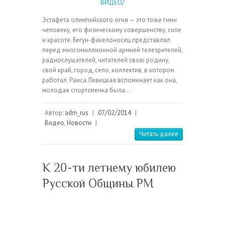
Эстафета олимпийского огня — это тоже гимн
человеку, его физическому совершенству, силе
и красоте. Бегун-факелоносец представлял
перед многомиллионной армией телезрителей,
радиослушателей, читателей свою родину,
свой край, город, село, коллектив, в котором
работал. Раиса Левицкая вспоминает как она,
молодая спортсменка была…
Автор:
adm_rus
|
07/02/2014
|
Видео
,
Новости
|
Читать далее
К 20-ти летнему юбилею
Русской Общины РМ