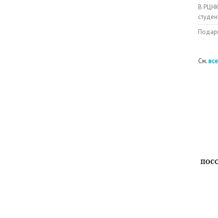
В РЦНК
студен
Подарк
См.
все