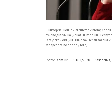
В информационном агентстве «Infotag» прош
руководители национальных общин Республ
Гагаузской общины Николай Терзи заявил: «
это тревога по поводу того,…
Автор:
adm_rus
|
04/11/2020
|
Заявления
,