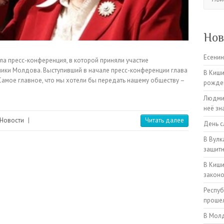
Нов
Есенин
ла пресс-конференция, в которой приняли участие
ики Молдова. Выступивший в начале пресс-конференции глава
В Киши
Самое главное, что мы хотели бы передать нашему обществу –
рожден
Людмил
неё зн
Новости
|
Читать далее
День с
В Вулк
защитн
В Киши
закон
Респуб
прошел
В Молд