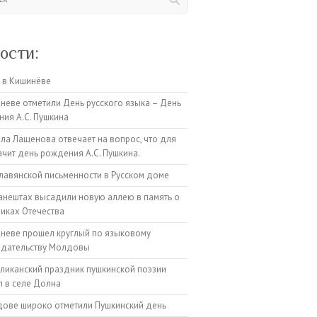
ости:
 в Кишинёве
неве отметили День русского языка – День
ия А.С. Пушкина
а Лащенова отвечает на вопрос, что для
ачит день рождения А.С. Пушкина.
лавянской письменности в Русском доме
анештах высадили новую аллею в память о
иках Отечества
неве прошел круглый по языковому
одательству Молдовы
ликанский праздник пушкинской поэзии
 в селе Долна
ове широко отметили Пушкинский день