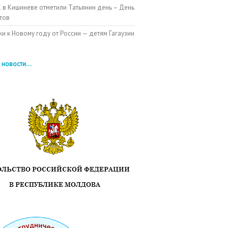
 в Кишиневе отметили Татьянин день – День
тов
и к Новому году от России — детям Гагаузии
 новости...