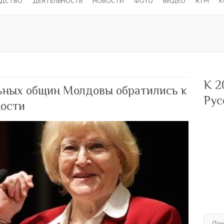
ОДСТВО
ДЕЯТЕЛЬНОСТЬ
НОВОСТИ
ФОТО
ВИДЕО
RTM
К
К 2
ьных общин Молдовы обратились к
Рус
ности
Поиск