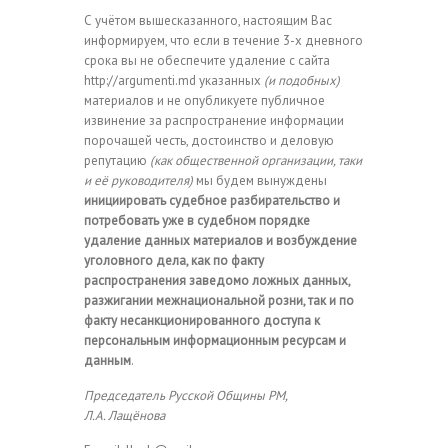
С учётом вышесказанного, настоящим Вас
информируем, что если в течение 3-х дневного
срока вы не обеспечите удаление с сайта
http://argumenti.md указанных
(и подобных)
материалов и не опубликуете публичное
извинение за распространение информации
порочащей честь, достоинство и деловую
репутацию
(как общественной организации, таки
и её руководителя)
мы будем вынуждены
инициировать судебное разбирательство и
потребовать уже в судебном порядке
удаление данных материалов и возбуждение
уголовного дела, как по факту
распространения заведомо ложных данных,
разжигании межнациональной розни, так и по
факту несанкционированного доступа к
персональным информационным ресурсам и
данным
.
Председатель Русской Общины РМ,
Л.А. Лащёнова