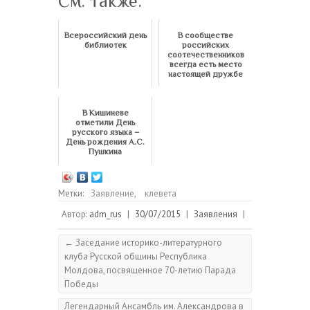
См. также:
Всероссийский день
В сообществе
библиотек
российских
соотечественников
всегда есть место
настоящей дружбе
В Кишиневе
отметили День
русского языка –
День рождения А.С.
Пушкина
Метки:
Заявление
,
клевета
Автор:
adm_rus
|
30/07/2015
|
Заявления
|
←
Заседание историко-литературного
клуба Русской общины Республика
Молдова, посвященное 70-летию Парада
Победы
Легендарный Ансамбль им. Александрова в