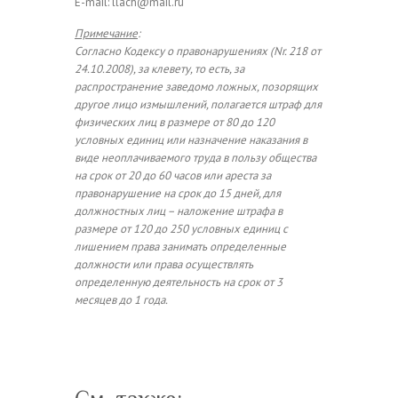
E-mail: llach@mail.ru
Примечание
:
Согласно Кодексу о правонарушениях (Nr. 218 от
24.10.2008), за клевету, то есть, за
распространение заведомо ложных, позорящих
другое лицо измышлений, полагается штраф для
физических лиц в размере от 80 до 120
условных единиц или назначение наказания в
виде неоплачиваемого труда в пользу общества
на срок от 20 до 60 часов или ареста за
правонарушение на срок до 15 дней, для
должностных лиц – наложение штрафа в
размере от 120 до 250 условных единиц с
лишением права занимать определенные
должности или права осуществлять
определенную деятельность на срок от 3
месяцев до 1 года.