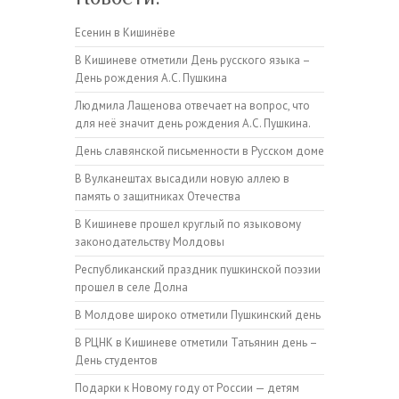
Есенин в Кишинёве
В Кишиневе отметили День русского языка –
День рождения А.С. Пушкина
Людмила Лащенова отвечает на вопрос, что
для неё значит день рождения А.С. Пушкина.
День славянской письменности в Русском доме
В Вулканештах высадили новую аллею в
память о защитниках Отечества
В Кишиневе прошел круглый по языковому
законодательству Молдовы
Республиканский праздник пушкинской поэзии
прошел в селе Долна
В Молдове широко отметили Пушкинский день
В РЦНК в Кишиневе отметили Татьянин день –
День студентов
Подарки к Новому году от России — детям