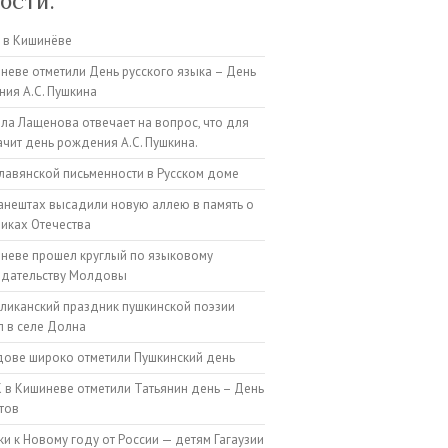
ости:
 в Кишинёве
неве отметили День русского языка – День
ия А.С. Пушкина
а Лащенова отвечает на вопрос, что для
ачит день рождения А.С. Пушкина.
лавянской письменности в Русском доме
анештах высадили новую аллею в память о
иках Отечества
неве прошел круглый по языковому
одательству Молдовы
ликанский праздник пушкинской поэзии
 в селе Долна
ове широко отметили Пушкинский день
 в Кишиневе отметили Татьянин день – День
тов
и к Новому году от России — детям Гагаузии