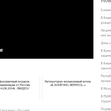
Нов
Есенин
В Киши
рожден
Людмил
неё зн
День с
В Вулк
защитн
В Киши
закон
Респуб
прошел
Праздничный подарок
Литературно-музыкальный вечер
ишиневцам от России
«Я, КОНЕЧНО, ВЕРНУСЬ…»
В Молд
24.08.2014г. /ВИДЕО/
В РЦНК
студен
Подарк
Свидание с Россией