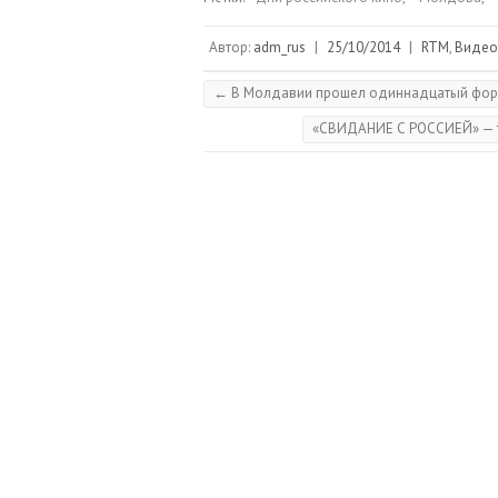
Автор:
adm_rus
|
25/10/2014
|
RTM
,
Видео
←
В Молдавии прошел одиннадцатый фору
«CВИДАНИЕ С РОССИЕЙ» — т