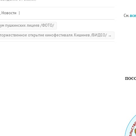
,
Новости
|
См.
все
м пушкинских лицеев /ФОТО/
оржественное открытие кинофестиваля. Кишинев /ВИДЕО/
→