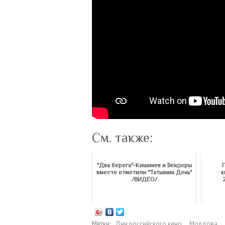
См. также:
"Два берега"-Кишинев и Бендеры
вместе отметили "Татьянин День"
к
/ВИДЕО/
Метки:
Дни российского кино
,
Молдова
,