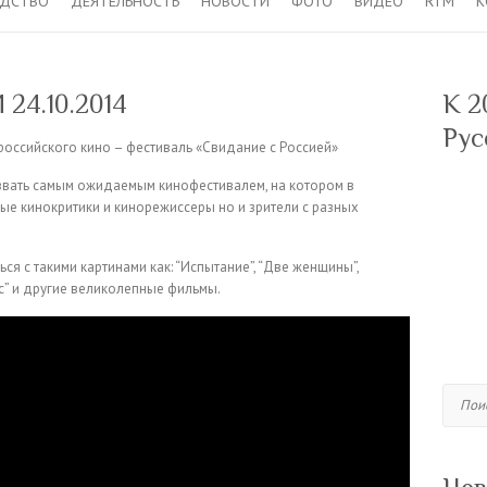
ОДСТВО
ДЕЯТЕЛЬНОСТЬ
НОВОСТИ
ФОТО
ВИДЕО
RTM
К
4.10.2014
К 2
Рус
российского кино – фестиваль «Свидание с Россией»
звать самым ожидаемым кинофестивалем, на котором в
ые кинокритики и кинорежиссеры но и зрители с разных
ся с такими картинами как: “Испытание”, “Две женщины”,
с” и другие великолепные фильмы.
Поиск