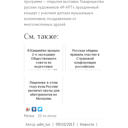
программе — открытие выставки Товарищества
русских художников «М-АРТ», праздничный
концерт с участием детских музыкальных
коллективов, поздравления от
многочисленных друзей.
См. также:
В Кишинёве прошло
Русская община
2-е заседание
приняла участие в
Общественного
Страновой
совета по
конференция
подготовке
российских
мероприятий к 70-
соотечественников
летию Победы "За...
Лащенова: в этом
году вузы России
увеличат квоты для
абитуриентов из
Молдовы
Метки:
20-ти летие
Автор:
adm_rus
|
09/10/2013
|
Новости
|