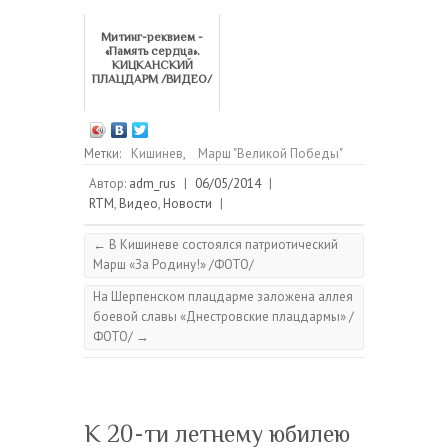
Митинг-реквием -
«Память сердца».
КИЦКАНСКИЙ
ПЛАЦДАРМ /ВИДЕО/
Метки:
Кишинев
,
Марш "Великой Победы"
Автор:
adm_rus
|
06/05/2014
|
RTM
,
Видео
,
Новости
|
←
В Кишиневе состоялся патриотический
Марш «За Родину!» /ФОТО/
На Шерпенском плацдарме заложена аллея
боевой славы «Днестровские плацдармы» /
ФОТО/
→
К 20-ти летнему юбилею