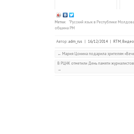
Метки:
"Русский язык в Республике Молдова
община РМ
Автор:
adm_rus
|
16/12/2014
|
RTM
,
Видео
←
Мария Цонина подарила зрителям «Веч
В РЦНК отметили День памяти журналисто
→