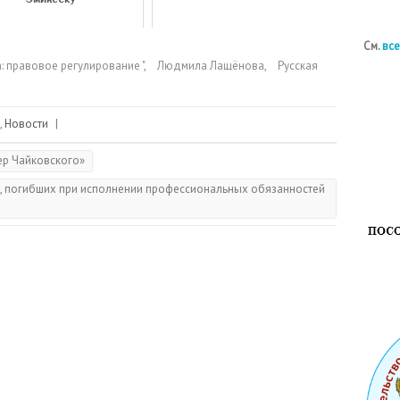
См.
все
: правовое регулирование "
,
Людмила Лащёнова
,
Русская
,
Новости
|
ер Чайковского»
в, погибших при исполнении профессиональных обязанностей