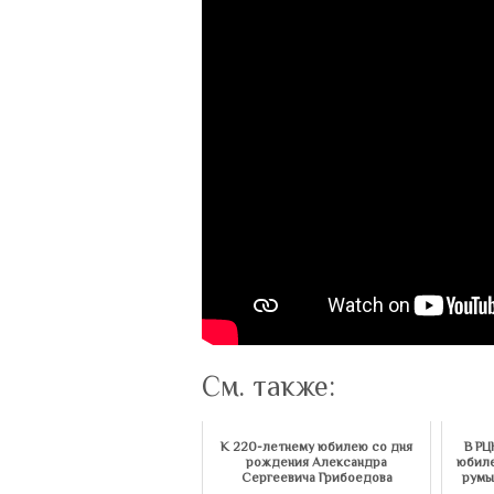
См. также:
К 220-летнему юбилею со дня
В РЦ
рождения Александра
юбиле
Сергеевича Грибоедова
румы