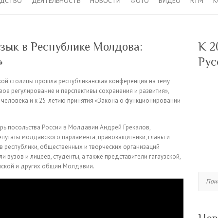
ОДСТВО
ДЕЯТЕЛЬНОСТЬ
НОВОСТИ
ФОТО
ВИДЕО
RTM
К
зык в Республике Молдова:
К 2
»
Рус
ой столицы прошла республиканская конференция на тему
вое регулирование и перспективы сохранения и развития»,
еловека и к 25-летию принятия «Закона о функционировании
арь посольства России в Молдавии Андрей Грекалов,
епутаты молдавского парламента, правозащитники, главы и
в республики, общественных и творческих организаций
и вузов и лицеев, студенты, а также представители гагаузской,
инской и других общин Молдавии.
Поиск