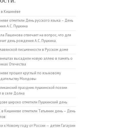
ости:
 в Кишинёве
неве отметили День русского языка – День
ия А.С. Пушкина
а Лащенова отвечает на вопрос, что для
ачит день рождения А.С. Пушкина.
лавянской письменности в Русском доме
анештах высадили новую аллею в память о
иках Отечества
неве прошел круглый по языковому
одательству Молдовы
ликанский праздник пушкинской поэзии
 в селе Долна
ове широко отметили Пушкинский день
 в Кишиневе отметили Татьянин день – День
тов
и к Новому году от России — детям Гагаузии