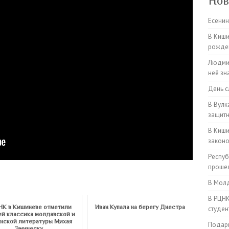
Нов
Есенин
В Киши
рожден
Людмил
неё зн
День с
В Вулк
защитн
В Киши
закон
Респуб
прошел
В Молд
В РЦНК
НК в Кишиневе отметили
Иван Купала на берегу Днестра
студен
й классика молдавской и
нской литературы Михая
Подарк
Эминеску