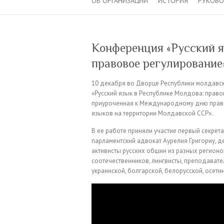
ОБ ОРГАНИЗАЦИИ
ИСТОРИЯ
РУКОВ
Конференция «Русский я
правовое регулирование
10 декабря во Дворце Республики молдавск
«Русский язык в Республике Молдова: право
приуроченная к Международному дню прав ч
языков на территории Молдавской ССР».
В ее работе приняли участие первый секрет
парламентский адвокат Аурелия Григориу, д
активисты русских общин из разных регионо
соотечественников, лингвисты, преподавател
украинской, болгарской, белорусской, осет