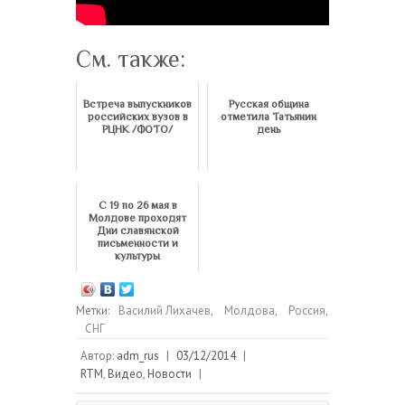
См. также:
Встреча выпускников
Русская община
российских вузов в
отметила Татьянин
РЦНК /ФОТО/
день
С 19 по 26 мая в
Молдове проходят
Дни славянской
письменности и
культуры
Метки:
Василий Лихачев
,
Молдова
,
Россия
,
СНГ
Автор:
adm_rus
|
03/12/2014
|
RTM
,
Видео
,
Новости
|