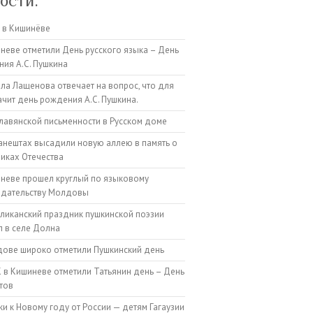
ости:
 в Кишинёве
неве отметили День русского языка – День
ия А.С. Пушкина
а Лащенова отвечает на вопрос, что для
ачит день рождения А.С. Пушкина.
лавянской письменности в Русском доме
анештах высадили новую аллею в память о
иках Отечества
неве прошел круглый по языковому
одательству Молдовы
ликанский праздник пушкинской поэзии
 в селе Долна
ове широко отметили Пушкинский день
 в Кишиневе отметили Татьянин день – День
тов
и к Новому году от России — детям Гагаузии