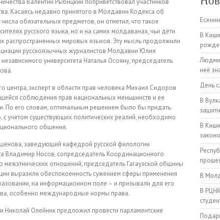
Нов
ничества Валентин Рыбицкий поприветствовал участников
тва. Касаясь недавно принятого в Молдавии Кодекса об
Есенин
 числа обязательных предметов, он отметил, что такое
сителях русского языка, но и на самих молдаванах, чьи дети
В Киши
ых распространенных мировых языков. Эту мысль продолжили
рожден
оциации русскоязычных журналистов Молдавии Юлия
Людмил
независимого университета Наталья Осояну, председатель
неё зн
ова.
День с
 центра, эксперт в области прав человека Михаил Сидоров
ющейся соблюдения прав национальных меньшинств и ее
В Вулк
и. По его словам, оптимальным решением было бы придать
защитн
о, с учетом существующих политических реалий, необходимо
В Киши
ационального общения.
закон
щенова, заведующий кафедрой русской филологии
Респуб
та Владимир Носов, сопредседатель Координационного
прошел
ро межэтнических отношений, председатель Гагаузской общины
нции выразили обеспокоенность сужением сферы применения
В Молд
разовании, на информационном поле – и призывали для его
В РЦНК
тва, особенно международные нормы права.
студен
 Николай Олейник предложил провести парламентские
Подарк