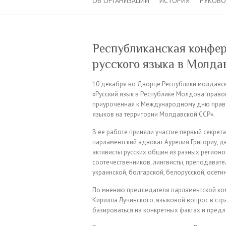
ОБ ОРГАНИЗАЦИИ
ИСТОРИЯ
РУКОВ
Республиканская конфе
русского языка в Молда
10 декабря во Дворце Республики молдавск
«Русский язык в Республике Молдова: право
приуроченная к Международному дню прав ч
языков на территории Молдавской ССР».
В ее работе приняли участие первый секрет
парламентский адвокат Аурелия Григориу, д
активисты русских общин из разных регионо
соотечественников, лингвисты, преподавател
украинской, болгарской, белорусской, осет
По мнению председателя парламентской ком
Кирилла Лучинского, языковой вопрос в ст
базироваться на конкретных фактах и пред