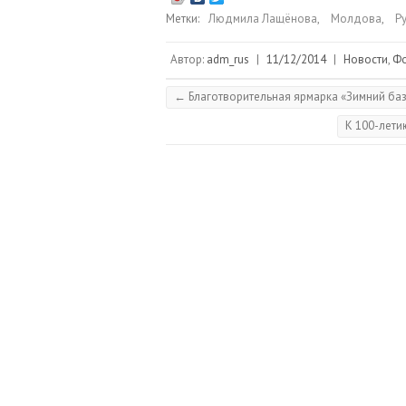
Метки:
Людмила Лащёнова
,
Молдова
,
Р
Автор:
adm_rus
|
11/12/2014
|
Новости
,
Ф
←
Благотворительная ярмарка «Зимний ба
К 100-лети