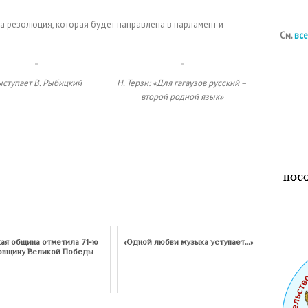
а резолюция, которая будет направлена в парламент и
См.
все
ступает В. Рыбицкий
Н. Терзи: «Для гагаузов русский –
второй родной язык»
кая община отметила 71-ю
«Одной любви музыка уступает…»
овщину Великой Победы