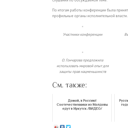
слушания по обсуждаемой теме.
По итогам работы конференции была принят
профильные органы исполнительной власти.
Участники конференции
Вы
О. Гончарова предложила
использовать мировой опыт для
защиты прав нацменьшинств
См. также:
Домой, в Россию!
Русс
Соотечественники из Молдовы
год
едут в Иркутск /ВИДЕО/