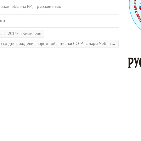
усская община РМ
,
русский язык
ото
|
зар–2014» в Кишиневе
ю со дня рождения народной артистки СССР Тамары Чебан
→