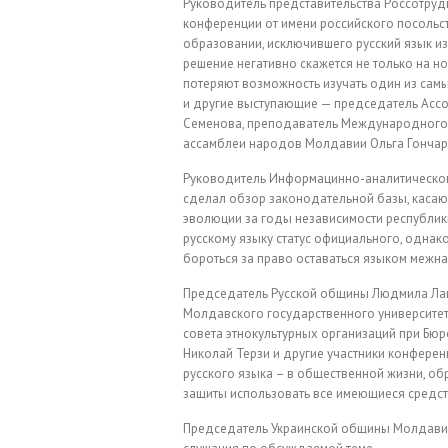
Руководитель представительства Россотруд
конференции от имени российского посольс
образовании, исключившего русский язык из
решение негативно скажется не только на но
потеряют возможность изучать один из сам
и другие выступающие — председатель Асс
Семенова, преподаватель Международного 
ассамблеи народов Молдавии Ольга Гончар
Руководитель Информацинно-аналитического
сделал обзор законодательной базы, каса
эволюции за годы независимости республик
русскому языку статус официального, однак
бороться за право оставаться языком межн
Председатель Русской общины Людмила Ла
Молдавского государственного университе
совета этнокультурных организаций при Бю
Николай Терзи и другие участники конфере
русского языка – в общественной жизни, об
защиты использовать все имеющиеся средс
Председатель Украинской общины Молдавии