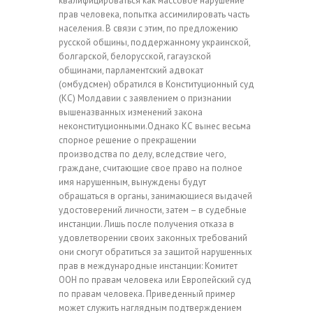
квалифицироваться как массовое нарушение
прав человека, попытка ассимилировать часть
населения. В связи с этим, по предложению
русской общины, поддержанному украинской,
болгарской, белорусской, гагаузской
общинами, парламентский адвокат
(омбудсмен) обратился в Конституционный суд
(КС) Молдавии с заявлением о признании
вышеназванных изменений закона
неконституционными.Однако КС вынес весьма
спорное решение о прекращении
производства по делу, вследствие чего,
граждане, считающие свое право на полное
имя нарушенным, вынуждены будут
обращаться в органы, занимающиеся выдачей
удостоверений личности, затем – в судебные
инстанции. Лишь после получения отказа в
удовлетворении своих законных требований
они смогут обратиться за защитой нарушенных
прав в международные инстанции: Комитет
ООН по правам человека или Европейский суд
по правам человека. Приведенный пример
может служить наглядным подтверждением