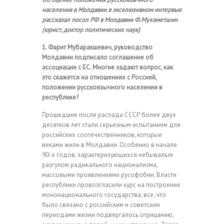
населения в Молдавии в эксклюзивном интервью
рассказал посол РФ в Молдавии Ф.Мухаметшин
(юрист, доктор политических наук)
1. Фарит Мубаракшевич, руководство
Молдавии подписало соглашение об
ассоциации с ЕС. Многие задают вопрос, как
это скажется на отношениях с Россией,
положении русскоязычного населения в
республике?
Прошедшие после распада СССР более двух
десятков лет стали серьезным испытанием для
российских соотечественников, которые
веками жили в Молдавии. Особенно в начале
90-х годов, характеризующихся небывалым
разгулом радикального национализма,
массовыми проявлениями русофобии. Власти
республики провозгласили курс на построение
мононационального государства, все, что
было связано с российским и советским
периодами жизни подвергалось отрицанию,