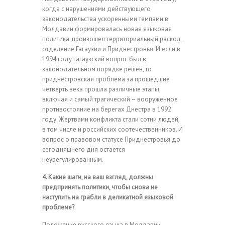
когда с нарушениями действующего
законодательства ускоренными темпами в
Молдавии формировалась новая языковая
политика, произошел территориальный раскол,
отделение Гагаузии и Приднестровья. И если в
1994 году гагаузский вопрос был в
законодательном порядке решен, то
приднестровская проблема за прошедшие
четверть века прошла различные этапы,
включая и самый трагический – вооруженное
противостояние на берегах Днестра в 1992
году. Жертвами конфликта стали сотни людей,
в том числе и российских соотечественников. И
вопрос о правовом статусе Приднестровья до
сегодняшнего дня остается
неурегулированным.
4. Какие шаги, на ваш взгляд, должны
предпринять политики, чтобы снова не
наступить на грабли в деликатной языковой
проблеме?
Положение русского языка в Молдавии,