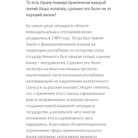
То есть страну покинул практически каждый
третий. Надо полагать, сделано это было не от
хорошей жизни?
На самом деле ситуация в области
межнациональных отношений резко
ухудшилась в 1989 году. Тогда был принят
Закон о функционировании языков на
территории республики, по которому статус
государственного был придан только одному
языку – молдавскому. Сделано это было
несмотря на многочисленные протесты
значительной части населения республики,
настаивающей на закреплении аналогичного
статуса и за русским языком.Следует отметить,
что с принятием этого закона официальные
власти неправомерно ускорили процесс
создания новой языковой ситуации в
государстве, в результате чего многие
положения этого нормативного акта
нарушались. Агрессивно-безапелляционное
ограничение сферы применения русского
языка напрямую затрагивало интересы