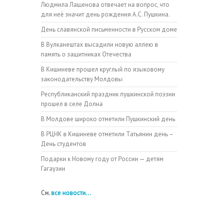
Людмила Лащенова отвечает на вопрос, что
для неё значит день рождения А.С. Пушкина.
День славянской письменности в Русском доме
В Вулканештах высадили новую аллею в
память о защитниках Отечества
В Кишиневе прошел круглый по языковому
законодательству Молдовы
Республиканский праздник пушкинской поэзии
прошел в селе Долна
В Молдове широко отметили Пушкинский день
В РЦНК в Кишиневе отметили Татьянин день –
День студентов
Подарки к Новому году от России — детям
Гагаузии
См.
все новости...