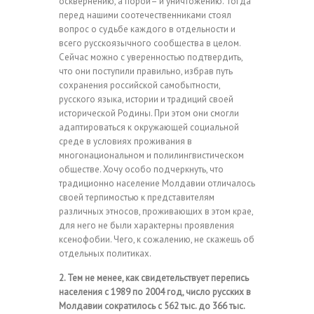
осквернению, а порой– и уничтожению. Тогда
перед нашими соотечественниками стоял
вопрос о судьбе каждого в отдельности и
всего русскоязычного сообщества в целом.
Сейчас можно с уверенностью подтвердить,
что они поступили правильно, избрав путь
сохранения российской самобытности,
русского языка, истории и традиций своей
исторической Родины. При этом они смогли
адаптироваться к окружающей социальной
среде в условиях проживания в
многонациональном и полилингвистическом
обществе. Хочу особо подчеркнуть, что
традиционно население Молдавии отличалось
своей терпимостью к представителям
различных этносов, проживающих в этом крае,
для него не были характерны проявления
ксенофобии. Чего, к сожалению, не скажешь об
отдельных политиках.
2. Тем не менее, как свидетельствует перепись
населения с 1989 по 2004 год, число русских в
Молдавии сократилось с 562 тыс. до 366 тыс.