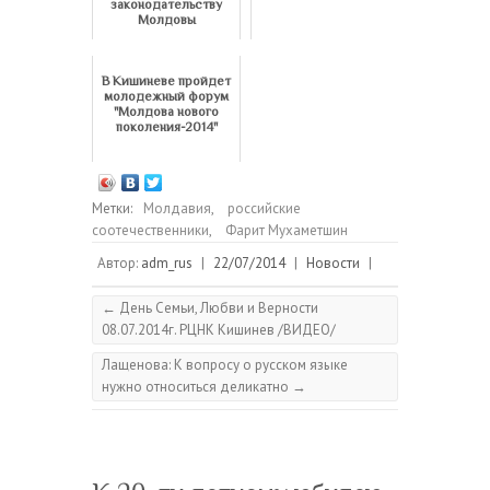
законодательству
Молдовы
В Кишиневе пройдет
молодежный форум
"Молдова нового
поколения-2014"
Метки:
Молдавия
,
российские
соотечественники
,
Фарит Мухаметшин
Автор:
adm_rus
|
22/07/2014
|
Новости
|
←
День Семьи, Любви и Верности
08.07.2014г. РЦНК Кишинев /ВИДЕО/
Лащенова: К вопросу о русском языке
нужно относиться деликатно
→