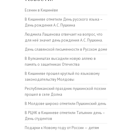
Есенин в Кишинёве
В Кишиневе отметили День русского языка –
День рождения А.С. Пушкина
Людмила Лащенова отвечает на вопрос, что
для неё значит день рождения А.С. Пушкина.
День славянской письменности в Русском доме
В Вулканештах высадили новую аллею в
память о защитниках Отечества
В Кишиневе прошел круглый по языковому
законодательству Молдовы
Республиканский праздник пушкинской поэзии
прошел в селе Долна
В Молдове широко отметили Пушкинский день
В РЦНК в Кишиневе отметили Татьянин день –
День студентов
Подарки к Новому году от России — детям