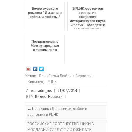
Вечер русского
В РЦНК состоится
романса " И жизнь, и
заседание
слёзы, и любовь..."
общинного
исторического клуба
«Россия – Молдавия:
события и люди»
Поздравления с
Международным
женским днем
Метки:
День Семьи Любви и Верности
,
Кишинев
,
РЦНК
Автор:
adm_rus
|
21/07/2014
|
RTM
,
Видео
,
Новости
|
←
Праздник «День семьи, любви и
верности» в РЦНК
РОССИЙСКИЕ СООТЕЧЕСТВЕННИКИ В
МОЛДАВИИ: СЛЕДУЕТ ЛИ ОЖИДАТЬ