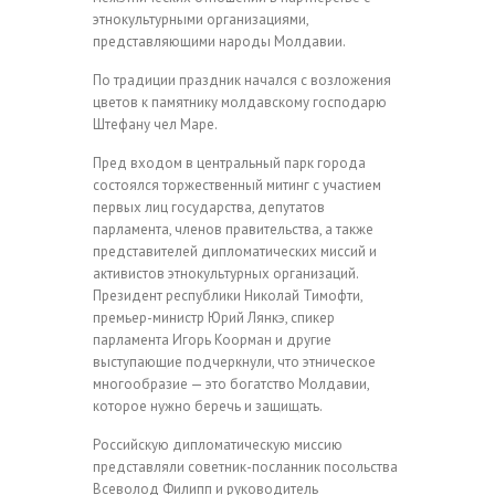
этнокультурными организациями,
представляющими народы Молдавии.
По традиции праздник начался с возложения
цветов к памятнику молдавскому господарю
Штефану чел Маре.
Пред входом в центральный парк города
состоялся торжественный митинг с участием
первых лиц государства, депутатов
парламента, членов правительства, а также
представителей дипломатических миссий и
активистов этнокультурных организаций.
Президент республики Николай Тимофти,
премьер-министр Юрий Лянкэ, спикер
парламента Игорь Коорман и другие
выступающие подчеркнули, что этническое
многообразие — это богатство Молдавии,
которое нужно беречь и защищать.
Российскую дипломатическую миссию
представляли советник-посланник посольства
Всеволод Филипп и руководитель