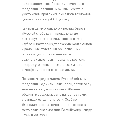
представительства Россотрудничества в
Молдавии Валентин Рыбицкий. Вместе с
участниками праздника они также возложили
цветы к памятнику А.С. Пушкину.
Как всегда, многолюдно и весело было в
«Русской слободе» — площадке, где
развернулись экспозиции лицеев и вузов,
клубов и мастерских, творческих коллективов
и районных отделений общественных
организаций соотечественников.
Зажигательные песни, нарядные костюмы,
щедрое угощение — все это создавало
атмосферу настоящего праздника.
По словам председателя Русской общины
Молдавии Людмилы Лащеновой, в этом году
тематика стендов посвящена 20-летию
общины и рассказывает о наиболее ярких
страницах ее деятельности. Особую
благодарность за помощь в подготовке к
фестивалю она выразила Российскому центру
науки и культуры.