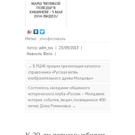
МАРШ "ВЕЛИКОЙ
ПОБЕДЫ" В
КИШИНЕВЕ - 5 МАЯ
2014 /ВИДЕО/
Метки:
этнофестиваль
Автор:
adm_rus
|
23/09/2013
|
Новости
,
Фото
|
←
В РЦНК прошла презентация каталога-
справочника «Русская ветвь
изобразительного древа Молдовы»
Состоялось заседание общинного
исторического клуба «Россия — Молдавия:
история, события, люди», посвященное 400-
летию Дома Романовых
→