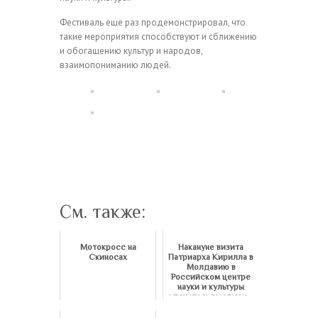
Фестиваль еще раз продемонстрировал, что
такие мероприятия способствуют и сближению
и обогащению культур и народов,
взаимопониманию людей.
См. также:
Мотокросс на
Накануне визита
Скиносах
Патриарха Кирилла в
Молдавию в
Российском центре
науки и культуры
открылась выставка...