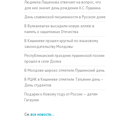
Людмила Лащенова отвечает на вопрос, что
для неё значит день рождения А.С. Пушкина.
День славянской письменности в Русском доме
В Вулканештах высадили новую аллею в
память о защитниках Отечества
В Кишиневе прошел круглый по языковому
законодательству Молдовы
Республиканский праздник пушкинской поэзии
прошел в селе Долна
В Молдове широко отметили Пушкинский день
В РЦНК в Кишиневе отметили Татьянин день –
День студентов
Подарки к Новому году от России — детям
Гагаузии
См.
все новости...