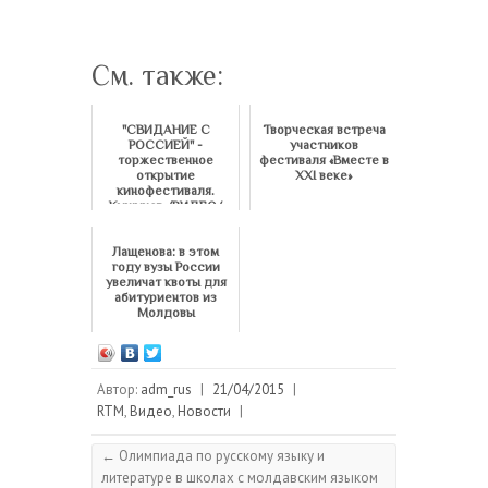
См. также:
"CВИДАНИЕ С
Творческая встреча
РОССИЕЙ" -
участников
торжественное
фестиваля «Вместе в
открытие
ХХІ веке»
кинофестиваля.
Кишинев /ВИДЕО/
Лащенова: в этом
году вузы России
увеличат квоты для
абитуриентов из
Молдовы
Автор:
adm_rus
|
21/04/2015
|
RTM
,
Видео
,
Новости
|
←
Олимпиада по русскому языку и
литературе в школах с молдавским языком