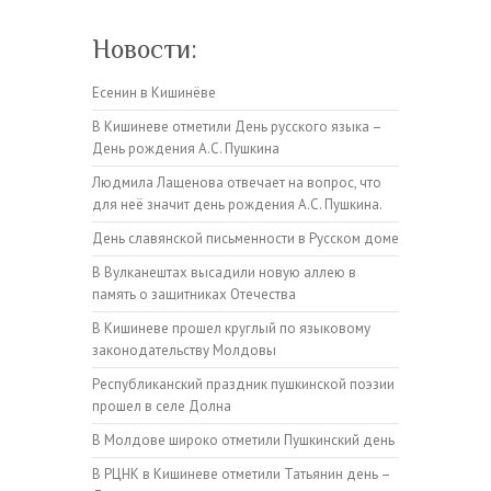
Новости:
Есенин в Кишинёве
В Кишиневе отметили День русского языка –
День рождения А.С. Пушкина
Людмила Лащенова отвечает на вопрос, что
для неё значит день рождения А.С. Пушкина.
День славянской письменности в Русском доме
В Вулканештах высадили новую аллею в
память о защитниках Отечества
В Кишиневе прошел круглый по языковому
законодательству Молдовы
Республиканский праздник пушкинской поэзии
прошел в селе Долна
В Молдове широко отметили Пушкинский день
В РЦНК в Кишиневе отметили Татьянин день –