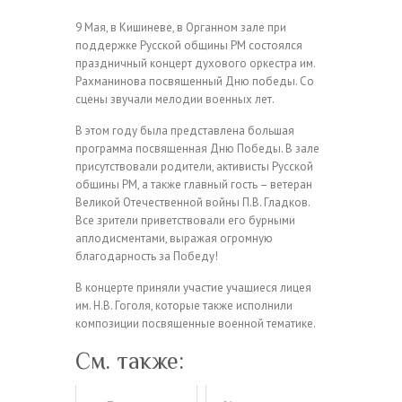
9 Мая, в Кишиневе, в Органном зале при
поддержке Русской общины РМ состоялся
праздничный концерт духового оркестра им.
Рахманинова посвященный Дню победы. Со
сцены звучали мелодии военных лет.
В этом году была представлена большая
программа посвященная Дню Победы. В зале
присутствовали родители, активисты Русской
общины РМ, а также главный гость – ветеран
Великой Отечественной войны П.В. Гладков.
Все зрители приветствовали его бурными
аплодисментами, выражая огромную
благодарность за Победу!
В концерте приняли участие учащиеся лицея
им. Н.В. Гоголя, которые также исполнили
композиции посвященные военной тематике.
См. также: