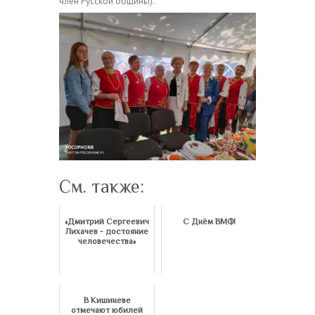
член Русской общины).
См. также:
«Дмитрий Сергеевич
С Днём ВМФ!
Лихачев - достояние
человечества»
В Кишиневе
отмечают юбилей