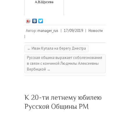
А.В.Щусева
Автор:
manager_rus
|
17/09/2019
|
Новости
|
←
Иван Купала на берегу Днестра
Русская община выражает соболезнования
в связи с кончиной Людмилы Алексеевны
Вербицкой
→
К 20-ти летнему юбилею
Русской Общины РМ