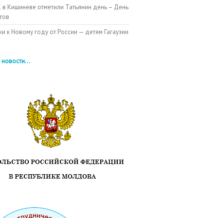
 в Кишиневе отметили Татьянин день – День
тов
и к Новому году от России — детям Гагаузии
 новости...