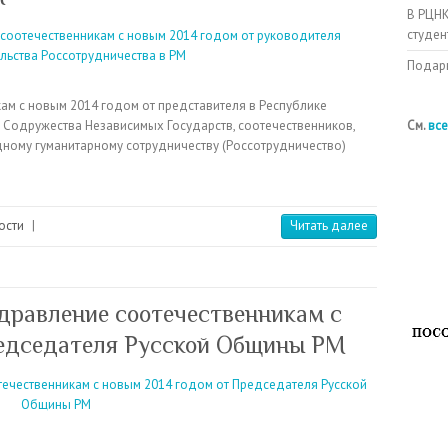
В РЦНК
студен
Подарк
м с новым 2014 годом от представителя в Республике
Содружества Независимых Государств, соотечественников,
См.
все
ному гуманитарному сотрудничеству (Россотрудничество)
ости
|
Читать далее
дравление соотечественникам с
редседателя Русской Общины РМ