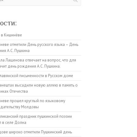
ости:
 в Кишинёве
неве отметили День русского языка – День
ия А.С. Пушкина
а Лащенова отвечает на вопрос, что для
ачит день рождения А.С. Пушкина.
лавянской письменности в Русском доме
анештах высадили новую аллею в память о
иках Отечества
неве прошел круглый по языковому
одательству Молдовы
ликанский праздник пушкинской поэзии
 в селе Долна
ове широко отметили Пушкинский день