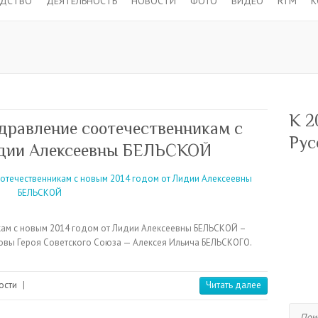
ОДСТВО
ДЕЯТЕЛЬНОСТЬ
НОВОСТИ
ФОТО
ВИДЕО
RTM
К
К 2
дравление соотечественникам с
Рус
идии Алексеевны БЕЛЬСКОЙ
ам с новым 2014 годом от Лидии Алексеевны БЕЛЬСКОЙ –
овы Героя Советского Союза — Алексея Ильича БЕЛЬСКОГО.
ости
|
Читать далее
Поиск