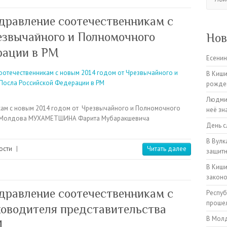
дравление соотечественникам с
езвычайного и Полномочного
Нов
рации в РМ
Есенин
В Киши
рожден
Людмил
ам с новым 2014 годом от Чрезвычайного и Полномочного
неё зн
ке Молдова МУХАМЕТШИНА Фарита Мубаракшевича
День с
В Вулк
ости
|
Читать далее
защитн
В Киши
закон
дравление соотечественникам с
Респуб
прошел
ководителя представительства
В Молд
М