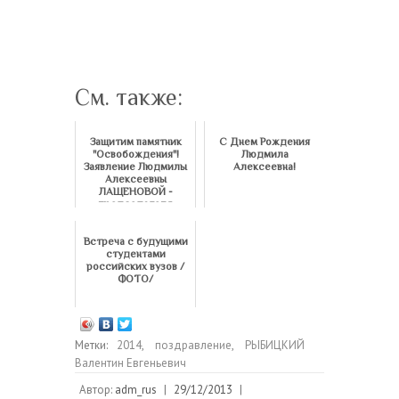
См. также:
Защитим памятник
С Днем Рождения
"Освобождения"!
Людмила
Заявление Людмилы
Алексеевна!
Алексеевны
ЛАЩЕНОВОЙ -
председателя
Русской общин...
Встреча с будущими
студентами
российских вузов /
ФОТО/
Метки:
2014
,
поздравление
,
РЫБИЦКИЙ
Валентин Евгеньевич
Автор:
adm_rus
|
29/12/2013
|