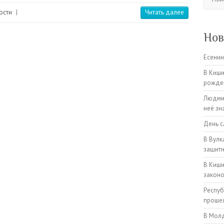
ости
|
Читать далее
Нов
Есенин
В Киши
рожден
Людмил
неё зн
День с
В Вулк
защитн
В Киши
закон
Респуб
прошел
В Молд