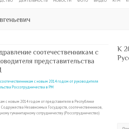
ОДСТВО
ДЕЯТЕЛЬНОСТЬ
НОВОСТИ
ФОТО
ВИДЕО
RTM
К
геньевич
К 2
дравление соотечественникам с
Рус
ководителя представительства
М
м с новым 2014 годом от представителя в Республике
Содружества Независимых Государств, соотечественников,
ному гуманитарному сотрудничеству (Россотрудничество)
Поиск