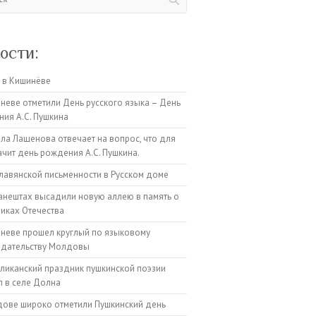
ости:
 в Кишинёве
неве отметили День русского языка – День
ия А.С. Пушкина
а Лащенова отвечает на вопрос, что для
ачит день рождения А.С. Пушкина.
лавянской письменности в Русском доме
анештах высадили новую аллею в память о
иках Отечества
неве прошел круглый по языковому
одательству Молдовы
ликанский праздник пушкинской поэзии
 в селе Долна
ове широко отметили Пушкинский день