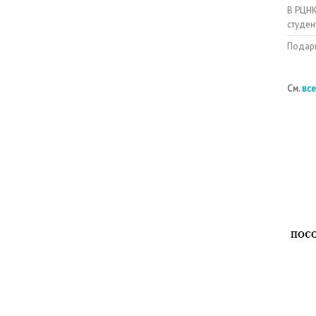
В РЦНК
студен
Подарк
См.
все