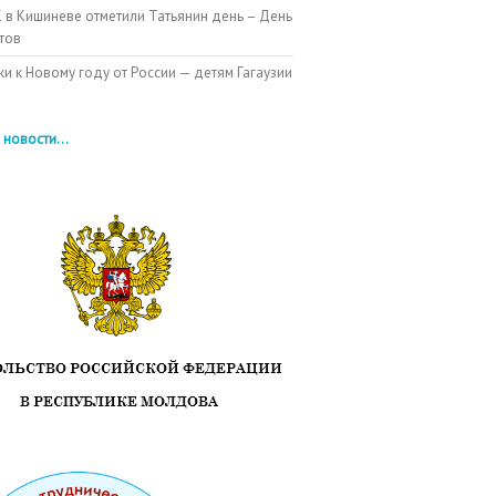
 в Кишиневе отметили Татьянин день – День
тов
и к Новому году от России — детям Гагаузии
 новости...