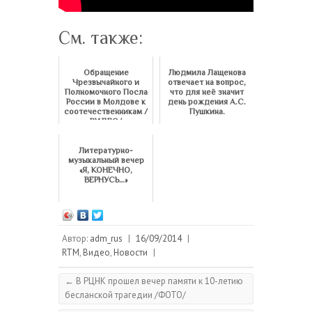
См. также:
Обращение
Людмила Лащенова
Чрезвычайного и
отвечает на вопрос,
Полномочного Посла
что для неё значит
России в Молдове к
день рождения А.С.
соотечественникам /
Пушкина.
ВИДЕО/
Литературно-
музыкальный вечер
«Я, КОНЕЧНО,
ВЕРНУСЬ…»
Автор:
adm_rus
|
16/09/2014
|
RTM
,
Видео
,
Новости
|
←
В РЦНК прошел вечер памяти к 10-летию
бесланской трагедии /ФОТО/