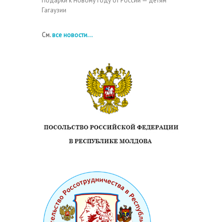
Подарки к Новому году от России — детям
Гагаузии
См.
все новости...