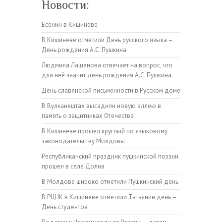
Новости:
Есенин в Кишинёве
В Кишиневе отметили День русского языка –
День рождения А.С. Пушкина
Людмила Лащенова отвечает на вопрос, что
для неё значит день рождения А.С. Пушкина.
День славянской письменности в Русском доме
В Вулканештах высадили новую аллею в
память о защитниках Отечества
В Кишиневе прошел круглый по языковому
законодательству Молдовы
Республиканский праздник пушкинской поэзии
прошел в селе Долна
В Молдове широко отметили Пушкинский день
В РЦНК в Кишиневе отметили Татьянин день –
День студентов