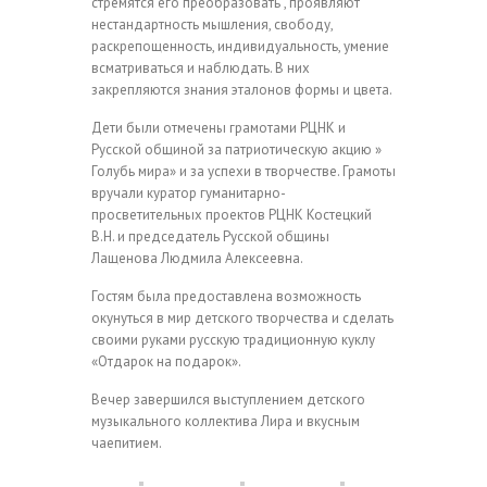
стремятся его преобразовать , проявляют
нестандартность мышления, свободу,
раскрепощенность, индивидуальность, умение
всматриваться и наблюдать. В них
закрепляются знания эталонов формы и цвета.
Дети были отмечены грамотами РЦНК и
Русской общиной за патриотическую акцию »
Голубь мира» и за успехи в творчестве. Грамоты
вручали куратор гуманитарно-
просветительных проектов РЦНК Костецкий
В.Н. и председатель Русской общины
Лащенова Людмила Алексеевна.
Гостям была предоставлена возможность
окунуться в мир детского творчества и сделать
своими руками русскую традиционную куклу
«Отдарок на подарок».
Вечер завершился выступлением детского
музыкального коллектива Лира и вкусным
чаепитием.