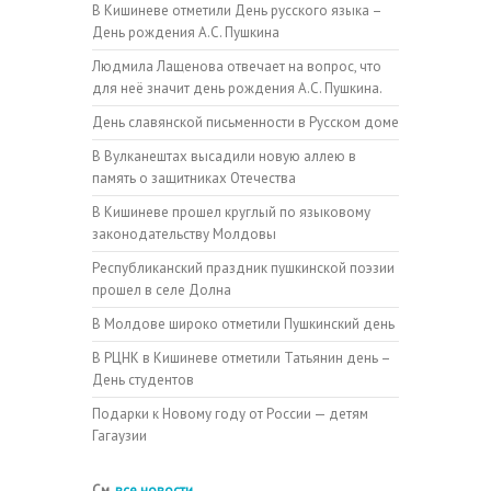
В Кишиневе отметили День русского языка –
День рождения А.С. Пушкина
Людмила Лащенова отвечает на вопрос, что
для неё значит день рождения А.С. Пушкина.
День славянской письменности в Русском доме
В Вулканештах высадили новую аллею в
память о защитниках Отечества
В Кишиневе прошел круглый по языковому
законодательству Молдовы
Республиканский праздник пушкинской поэзии
прошел в селе Долна
В Молдове широко отметили Пушкинский день
В РЦНК в Кишиневе отметили Татьянин день –
День студентов
Подарки к Новому году от России — детям
Гагаузии
См.
все новости...