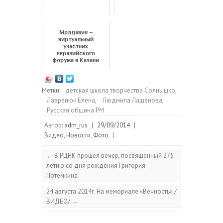
Молдавия –
виртуальный
участник
евразийского
форума в Казани
Метки:
детская школа творчества Солнышко
,
Лавренюк Елена
,
Людмила Лащёнова
,
Русская община РМ
Автор:
adm_rus
|
29/09/2014
|
Видео
,
Новости
,
Фото
|
←
В РЦНК прошел вечер, посвященный 275-
летию со дня рождения Григория
Потемкина
24 августа 2014г. На мемориале «Вечность» /
ВИДЕО/
→