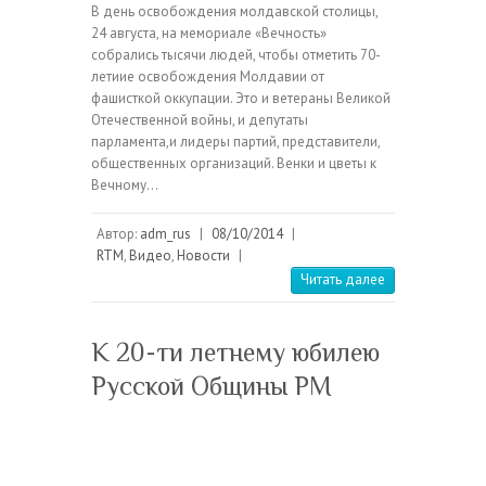
В день освобождения молдавской столицы,
24 августа, на мемориале «Вечность»
собрались тысячи людей, чтобы отметить 70-
летиие освобождения Молдавии от
фашисткой оккупации. Это и ветераны Великой
Отечественной войны, и депутаты
парламента,и лидеры партий, представители,
общественных организаций. Венки и цветы к
Вечному…
Автор:
adm_rus
|
08/10/2014
|
RTM
,
Видео
,
Новости
|
Читать далее
К 20-ти летнему юбилею
Русской Общины РМ