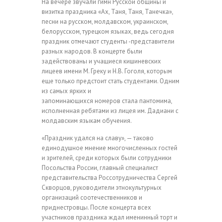
На вечере звучали гимн Русской общины и
визитка праздника «Ах, Таня, Таня, Танечка»,
песни на русском, молдавском, украинском,
белорусском, турецком языках, ведь сегодня
праздник отмечают студенты -представители
разных народов. В концерте были
задействованы и учащиеся кишиневских
лицеев имени М. Греку и Н.В. Гоголя, которым
еще только предстоит стать студентами. Одним
из самых ярких и
запоминающихся номеров стала пантомима,
исполненная ребятами из лицея им. Дадиани с
молдавским языкам обучения.
«Праздник удался на славу», — таково
единодушное мнение многочисленных гостей
и зрителей, среди которых были сотрудники
Посольства России, главный специалист
представительства Россотрудничества Сергей
Скворцов, руководители этнокультурных
организаций соотечественников и
приднестровцы. После концерта всех
участников праздника ждал именинный торт и