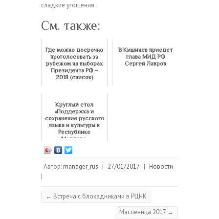
сладкие угощения.
См. также:
Где можно досрочно
В Кишинев приедет
проголосовать за
глава МИД РФ
рубежом на выборах
Сергей Лавров
Президента РФ –
2018 (список)
Круглый стол
«Поддержка и
сохранение русского
языка и культуры в
Республике
Молдова»
Автор:
manager_rus
|
27/01/2017
|
Новости
|
←
Встреча с блокадниками в РЦНК
Масленица 2017
→