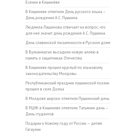
Есенин в Кишинёве
В Кишиневе отметили День русского языка –
День рождения А.С. Пушкина
Людмила Лащенова отвечает на вопрос, что
для неё значит день рождения А.С. Пушкина.
День славянской письменности в Русском доме
В Вулканештах высадили новую аллею в
память о защитниках Отечества
В Кишиневе прошел круглый по языковому
законодательству Молдовы
Республиканский праздник пушкинской поэзии
прошел в селе Долна
В Молдове широко отметили Пушкинский день
В РЦНК в Кишиневе отметили Татьянин день –
День студентов
Подарки к Новому году от России — детям
Гагаузии