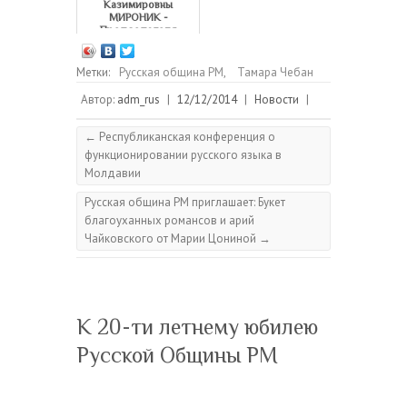
Казимировны
МИРОНИК -
Председателя
Совета ветеранов ...
Метки:
Русская община РМ
,
Тамара Чебан
Автор:
adm_rus
|
12/12/2014
|
Новости
|
←
Республиканская конференция о
функционировании русского языка в
Молдавии
Русская община РМ приглашает: Букет
благоуханных романсов и арий
Чайковского от Марии Цониной
→
К 20-ти летнему юбилею
Русской Общины РМ